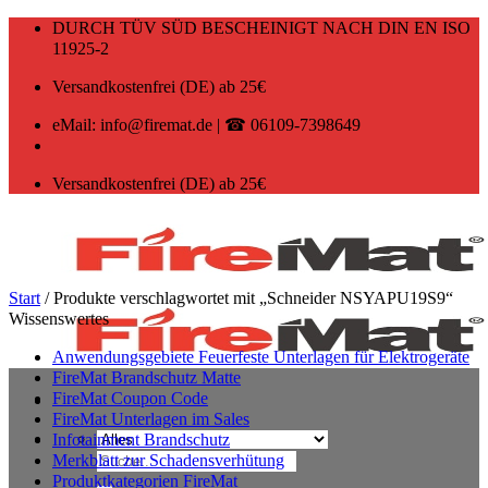
Zum
DURCH TÜV SÜD BESCHEINIGT NACH DIN EN ISO
Inhalt
11925-2
springen
Versandkostenfrei (DE) ab 25€
eMail: info@firemat.de | ☎ 06109-7398649
Versandkostenfrei (DE) ab 25€
Start
/
Produkte verschlagwortet mit „Schneider NSYAPU19S9“
Wissenswertes
Anwendungsgebiete Feuerfeste Unterlagen für Elektrogeräte
FireMat Brandschutz Matte
FireMat Coupon Code
FireMat Unterlagen im Sales
Infotainment Brandschutz
Suchen
Merkblatt zur Schadensverhütung
nach:
Produktkategorien FireMat