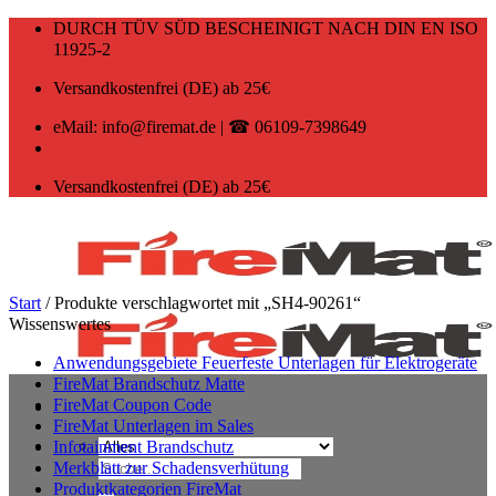
Zum
DURCH TÜV SÜD BESCHEINIGT NACH DIN EN ISO
Inhalt
11925-2
springen
Versandkostenfrei (DE) ab 25€
eMail: info@firemat.de | ☎ 06109-7398649
Versandkostenfrei (DE) ab 25€
Start
/
Produkte verschlagwortet mit „SH4-90261“
Wissenswertes
Anwendungsgebiete Feuerfeste Unterlagen für Elektrogeräte
FireMat Brandschutz Matte
FireMat Coupon Code
FireMat Unterlagen im Sales
Infotainment Brandschutz
Suchen
Merkblatt zur Schadensverhütung
nach:
Produktkategorien FireMat