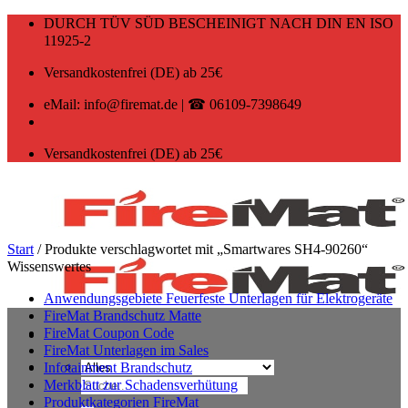
Zum
DURCH TÜV SÜD BESCHEINIGT NACH DIN EN ISO
Inhalt
11925-2
springen
Versandkostenfrei (DE) ab 25€
eMail: info@firemat.de | ☎ 06109-7398649
Versandkostenfrei (DE) ab 25€
Start
/
Produkte verschlagwortet mit „Smartwares SH4‑90260“
Wissenswertes
Anwendungsgebiete Feuerfeste Unterlagen für Elektrogeräte
FireMat Brandschutz Matte
FireMat Coupon Code
FireMat Unterlagen im Sales
Infotainment Brandschutz
Suchen
Merkblatt zur Schadensverhütung
nach:
Produktkategorien FireMat