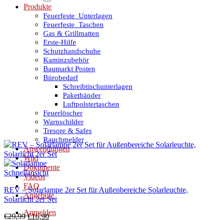
Produkte
Feuerfeste_Unterlagen
Feuerfeste_Taschen
Gas & Grillmatten
Erste-Hilfe
Schutzhandschuhe
Kaminzubehör
Baumarkt Posten
Bürobedarf
Schreibtischunterlagen
Paketbänder
Luftpolstertaschen
Feuerlöscher
Warnschilder
Tresore & Safes
Rauchmelder
Anwendungen
Wiki
Dokumente
Schnellansicht
Videos
FAQ
REV – Solarlampe 2er Set für Außenbereiche Solarleuchte,
Angebote
Solarlicht 2er Set
Anmelden
Ursprünglicher
Aktueller
€
29,99
€
16,90