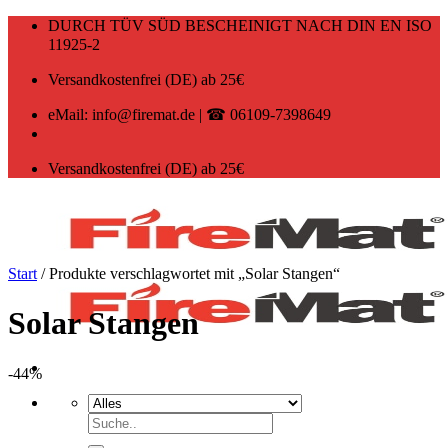
Zum
DURCH TÜV SÜD BESCHEINIGT NACH DIN EN ISO
Inhalt
11925-2
springen
Versandkostenfrei (DE) ab 25€
eMail: info@firemat.de | ☎ 06109-7398649
Versandkostenfrei (DE) ab 25€
Start
/
Produkte verschlagwortet mit „Solar Stangen“
Solar Stangen
-44%
Suchen
nach: