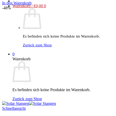
Preis
Preis
In den Warenkorb
Warenkorb /
€
0,00
0
war:
ist:
-48%
€29,99
€16,90.
Es befinden sich keine Produkte im Warenkorb.
Zurück zum Shop
0
Warenkorb
Es befinden sich keine Produkte im Warenkorb.
Zurück zum Shop
Schnellansicht