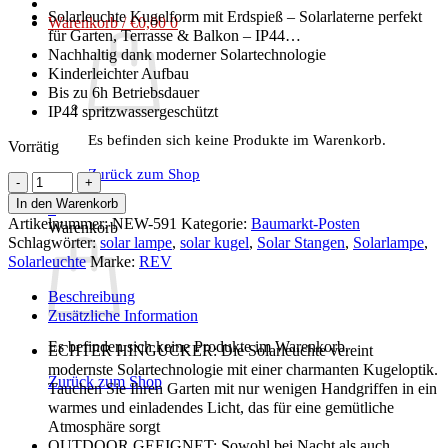
€27,90
€15,90.
Solarleuchte Kugelform mit Erdspieß – Solarlaterne perfekt
Warenkorb /
€
0,00
0
für Garten, Terrasse & Balkon – IP44…
Nachhaltig dank moderner Solartechnologie
Kinderleichter Aufbau
Bis zu 6h Betriebsdauer
IP44 spritzwassergeschützt
Es befinden sich keine Produkte im Warenkorb.
Vorrätig
Zurück zum Shop
REV
–
In den Warenkorb
0
Solarlampe
Artikelnummer:
NEW-591
Kategorie:
Baumarkt-Posten
Warenkorb
2er
Schlagwörter:
solar lampe
,
solar kugel
,
Solar Stangen
,
Solarlampe
,
Set
Solarleuchte
Marke:
REV
für
Außenbereiche
Beschreibung
Solarleuchte,
Zusätzliche Information
Solarlicht
Es befinden sich keine Produkte im Warenkorb.
ECHTER HINGUCKER: Die Solarleuchte vereint
2er
modernste Solartechnologie mit einer charmanten Kugeloptik.
Set
Zurück zum Shop
Tauchen Sie Ihren Garten mit nur wenigen Handgriffen in ein
Menge
warmes und einladendes Licht, das für eine gemütliche
Atmosphäre sorgt
OUTDOOR GEEIGNET: Sowohl bei Nacht als auch