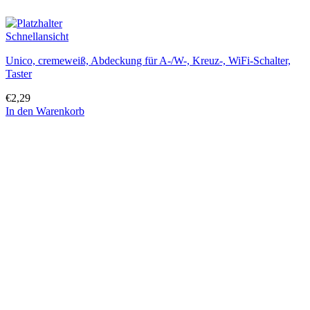
Schnellansicht
Unico, cremeweiß, Abdeckung für A-/W-, Kreuz-, WiFi-Schalter,
Taster
€
2,29
In den Warenkorb