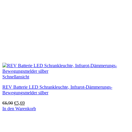
Schnellansicht
REV Batterie LED Schrankleuchte, Infrarot-Dämmerungs-
Bewegungsmelder silber
Ursprünglicher
Aktueller
€
6,90
€
5,69
Preis
Preis
In den Warenkorb
war:
ist:
€6,90
€5,69.