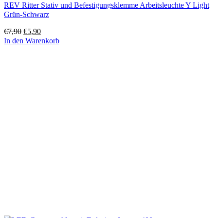
REV Ritter Stativ und Befestigungsklemme Arbeitsleuchte Y Light
Grün-Schwarz
Ursprünglicher
Aktueller
€
7,90
€
5,90
Preis
Preis
In den Warenkorb
war:
ist:
€7,90
€5,90.