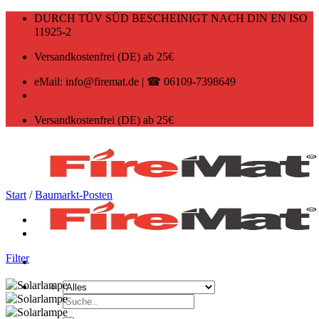
Zum
DURCH TÜV SÜD BESCHEINIGT NACH DIN EN ISO
Inhalt
11925-2
springen
Versandkostenfrei (DE) ab 25€
eMail: info@firemat.de | ☎ 06109-7398649
Versandkostenfrei (DE) ab 25€
Start
/
Baumarkt-Posten
Filter
Suchen
nach: