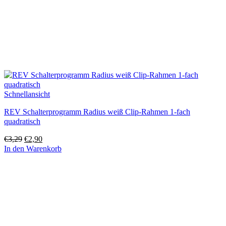
Schnellansicht
REV Schalterprogramm Radius weiß Clip-Rahmen 1-fach
quadratisch
Ursprünglicher
Aktueller
€
3,29
€
2,90
Preis
Preis
In den Warenkorb
war:
ist:
€3,29
€2,90.