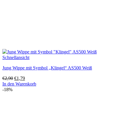
Schnellansicht
Jung Wippe mit Symbol „Klingel“ AS500 Weiß
Ursprünglicher
Aktueller
€
2,90
€
1,79
Preis
Preis
In den Warenkorb
war:
ist:
-18%
€2,90
€1,79.