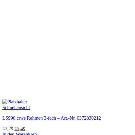
Schnellansicht
LS990 crws Rahmen 3-fach – Art.-Nr. 0372830212
Ursprünglicher
Aktueller
€
7,29
€
5,49
Preis
Preis
In den Warenkorb