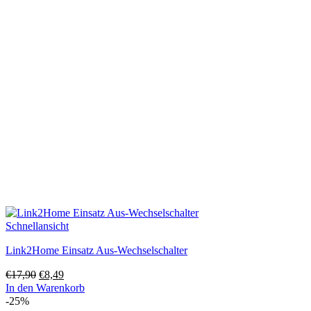
Schnellansicht
Link2Home Einsatz Aus-Wechselschalter
Ursprünglicher
Aktueller
€
17,90
€
8,49
Preis
Preis
In den Warenkorb
war:
ist:
-25%