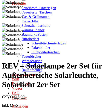
Produkte
Feuerfeste_Unterlagen
Feuerfeste_Taschen
Gas & Grillmatten
Erste-Hilfe
Schutzhandschuhe
Kaminzubehör
Baumarkt Posten
Bürobedarf
Schreibtischunterlagen
Paketbänder
Luftpolstertaschen
Feuerlöscher
Warnschilder
REV – Solarlampe 2er Set für
Tresore & Safes
Rauchmelder
Außenbereiche Solarleuchte,
Anwendungen
Wiki
Solarlicht 2er Set
Dokumente
Videos
FAQ
Ursprünglicher
Aktueller
€
27,90
€
15,90
Angebote
Preis
Preis
inkl. MwSt.
war:
ist:
Anmelden