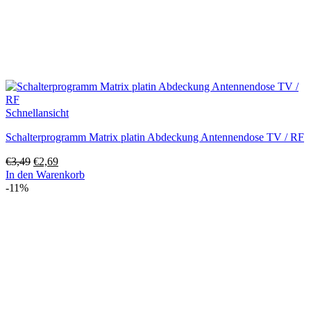
Schnellansicht
Schalterprogramm Matrix platin Abdeckung Antennendose TV / RF
Ursprünglicher
Aktueller
€
3,49
€
2,69
Preis
Preis
In den Warenkorb
war:
ist:
-11%
€3,49
€2,69.