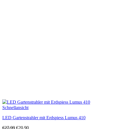
€17,90
€8,49.
Schnellansicht
LED Gartenstrahler mit Erdspiess Lumus 410
Ursprünglicher
Aktueller
€
27,99
€
20,90