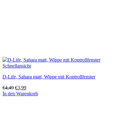
Schnellansicht
D-Life, Sahara matt, Wippe mit Kontrollfenster
Ursprünglicher
Aktueller
€
4,49
€
3,99
Preis
Preis
In den Warenkorb
war:
ist:
€4,49
€3,99.