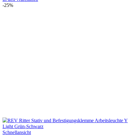
war:
ist:
-25%
€7,29
€5,49.
Schnellansicht