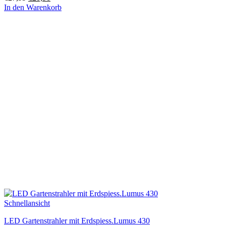
Preis
Preis
In den Warenkorb
war:
ist:
€27,99
€20,90.
Schnellansicht
LED Gartenstrahler mit Erdspiess.Lumus 430