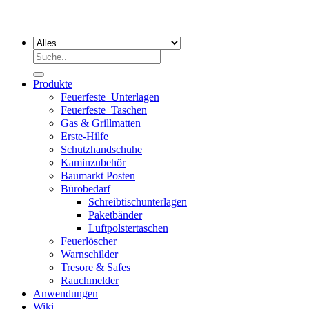
Suchen
nach:
Produkte
Feuerfeste_Unterlagen
Feuerfeste_Taschen
Gas & Grillmatten
Erste-Hilfe
Schutzhandschuhe
Kaminzubehör
Baumarkt Posten
Bürobedarf
Schreibtischunterlagen
Paketbänder
Luftpolstertaschen
Feuerlöscher
Warnschilder
Tresore & Safes
Rauchmelder
Anwendungen
Wiki