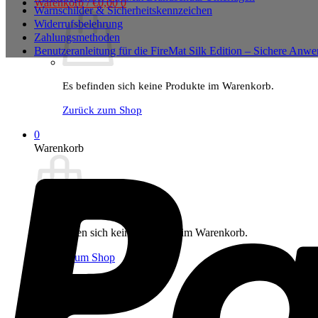
Warenkorb /
€
0,00
0
Warnschilder & Sicherheitskennzeichen
Widerrufsbelehrung
Zahlungsmethoden
Benutzeranleitung für die FireMat Silk Edition – Sichere Anw
Es befinden sich keine Produkte im Warenkorb.
Zurück zum Shop
0
Warenkorb
Es befinden sich keine Produkte im Warenkorb.
Zurück zum Shop