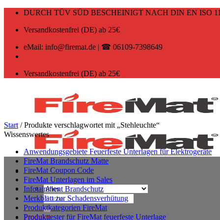
Zum
DURCH TÜV SÜD BESCHEINIGT NACH DIN EN ISO 11
Inhalt
springen
Versandkostenfrei (DE) ab 25€
eMail: info@firemat.de | ☎ 06109-7398649
Versandkostenfrei (DE) ab 25€
Start
/
Produkte verschlagwortet mit „Stehleuchte“
Wissenswertes
Anwendungsgebiete Feuerfeste Unterlagen für Elektrogeräte
FireMat Brandschutz Matte
FireMat Coupon Code
FireMat Unterlagen im Sales
Infotainment Brandschutz
Suchen
Merkblatt zur Schadensverhütung
nach:
Produktkategorien FireMat
Produkttester für FireMat feuerfeste Unterlage
Produkte