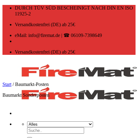
Zum
DURCH TÜV SÜD BESCHEINIGT NACH DIN EN ISO
Inhalt
11925-2
springen
Versandkostenfrei (DE) ab 25€
eMail: info@firemat.de | ☎ 06109-7398649
Versandkostenfrei (DE) ab 25€
Start
/
Baumarkt-Posten
Baumarkt Sonderposten
Suchen
nach: