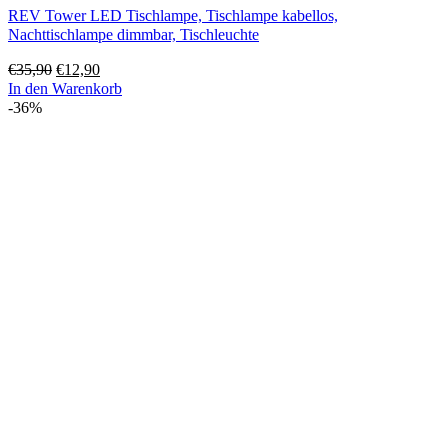
REV Tower LED Tischlampe, Tischlampe kabellos,
Nachttischlampe dimmbar, Tischleuchte
Ursprünglicher
Aktueller
€
35,90
€
12,90
Preis
Preis
In den Warenkorb
war:
ist:
-36%
€35,90
€12,90.