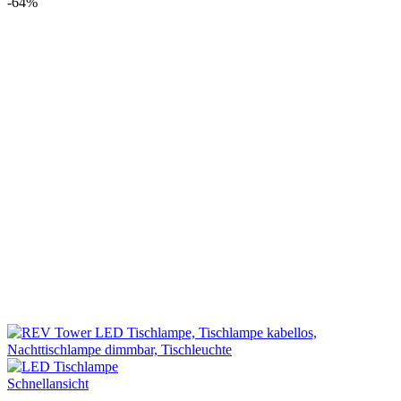
war:
ist:
-64%
€35,90
€12,90.
Schnellansicht