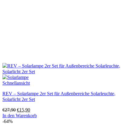
Schnellansicht
REV – Solarlampe 2er Set für Außenbereiche Solarleuchte,
Solarlicht 2er Set
Ursprünglicher
Aktueller
€
27,90
€
15,90
Preis
Preis
In den Warenkorb
war:
ist:
-64%
€27,90
€15,90.