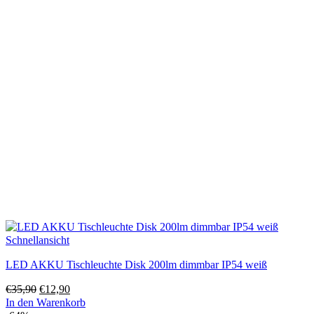
Schnellansicht
LED AKKU Tischleuchte Disk 200lm dimmbar IP54 weiß
Ursprünglicher
Aktueller
€
35,90
€
12,90
Preis
Preis
In den Warenkorb