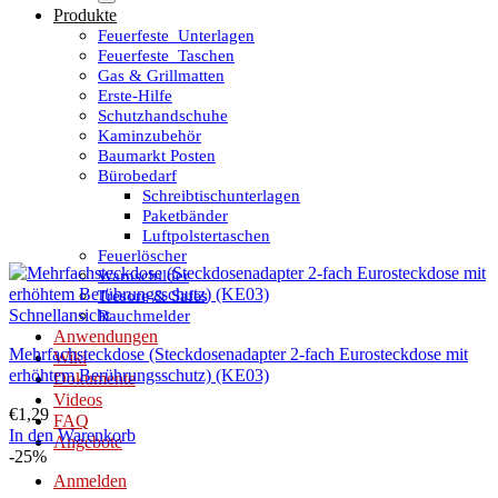
Produkte
Feuerfeste_Unterlagen
Feuerfeste_Taschen
Gas & Grillmatten
Erste-Hilfe
Schutzhandschuhe
Kaminzubehör
Baumarkt Posten
Bürobedarf
Schreibtischunterlagen
Paketbänder
Luftpolstertaschen
Feuerlöscher
Warnschilder
Tresore & Safes
Schnellansicht
Rauchmelder
Anwendungen
Mehrfachsteckdose (Steckdosenadapter 2-fach Eurosteckdose mit
Wiki
erhöhtem Berührungsschutz) (KE03)
Dokumente
Videos
€
1,29
FAQ
In den Warenkorb
Angebote
-25%
Anmelden