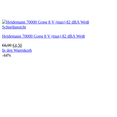
Schnellansicht
Heidemann 70000 Gong 8 V (max) 82 dBA Weiß
Ursprünglicher
Aktueller
€
6,99
€
4,50
Preis
Preis
In den Warenkorb
war:
ist:
-44%
€6,99
€4,50.