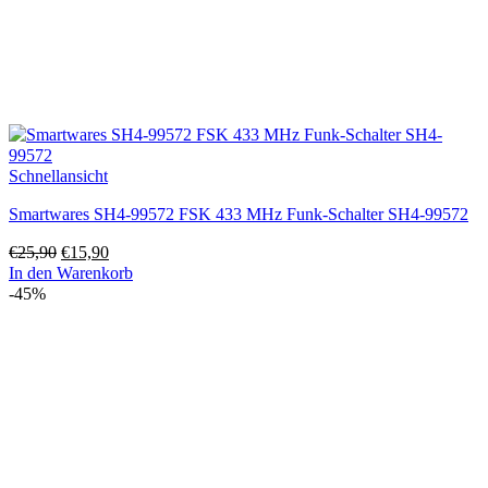
Schnellansicht
Smartwares SH4-99572 FSK 433 MHz Funk-Schalter SH4-99572
Ursprünglicher
Aktueller
€
25,90
€
15,90
Preis
Preis
In den Warenkorb
war:
ist:
-45%
€25,90
€15,90.