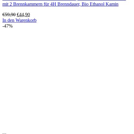
mit 2 Brennkammern für 4H Brenndauer, Bio Ethanol Kamin
Ursprünglicher
Aktueller
€
59,90
€
44,90
Preis
Preis
In den Warenkorb
war:
ist:
-47%
€59,90
€44,90.