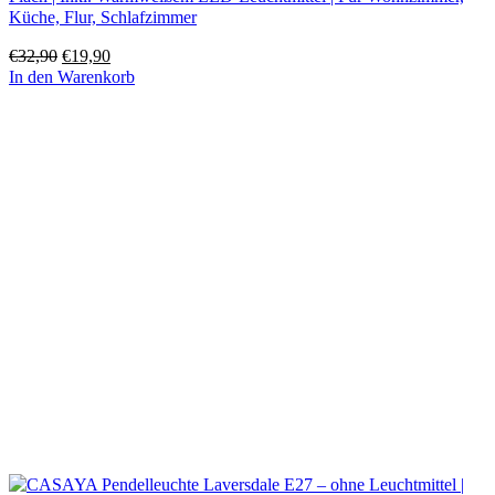
Küche, Flur, Schlafzimmer
Ursprünglicher
Aktueller
€
32,90
€
19,90
Preis
Preis
In den Warenkorb
war:
ist:
€32,90
€19,90.