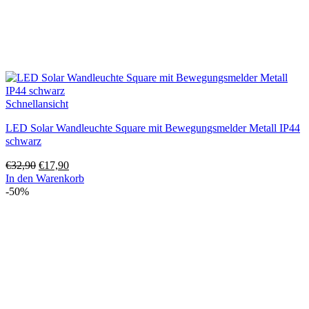
Schnellansicht
LED Solar Wandleuchte Square mit Bewegungsmelder Metall IP44
schwarz
Ursprünglicher
Aktueller
€
32,90
€
17,90
Preis
Preis
In den Warenkorb
war:
ist:
-50%
€32,90
€17,90.