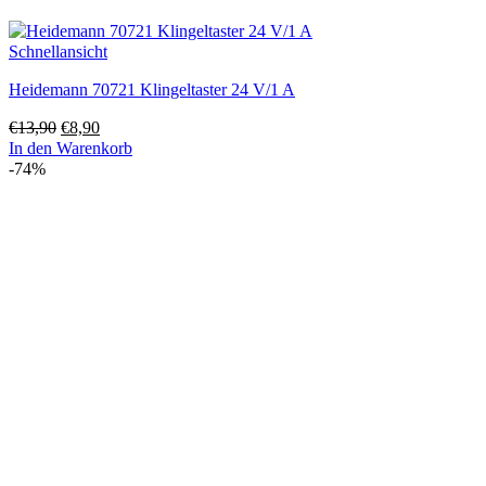
Schnellansicht
Heidemann 70721 Klingeltaster 24 V/1 A
Ursprünglicher
Aktueller
€
13,90
€
8,90
Preis
Preis
In den Warenkorb
war:
ist:
-74%
€13,90
€8,90.