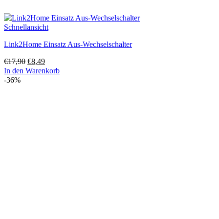
Schnellansicht
Link2Home Einsatz Aus-Wechselschalter
Ursprünglicher
Aktueller
€
17,90
€
8,49
Preis
Preis
In den Warenkorb
war:
ist:
-36%
€17,90
€8,49.