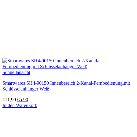
Schnellansicht
Smartwares SH4-90150 Innenbereich 2-Kanal-Fernbedienung,mit
Schlüsselanhänger Weiß
Ursprünglicher
Aktueller
€
11,90
€
5,90
Preis
Preis
In den Warenkorb
war:
ist:
€11,90
€5,90.