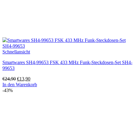
Schnellansicht
Smartwares SH4-99653 FSK 433 MHz Funk-Steckdosen-Set SH4-
99653
Ursprünglicher
Aktueller
€
24,90
€
13,90
Preis
Preis
In den Warenkorb
war:
ist:
-43%
€24,90
€13,90.