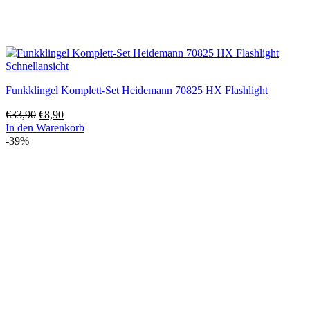
Schnellansicht
Funkklingel Komplett-Set Heidemann 70825 HX Flashlight
Ursprünglicher
Aktueller
€
33,90
€
8,90
Preis
Preis
In den Warenkorb
war:
ist:
-39%
€33,90
€8,90.