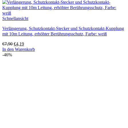
Schnellansicht
Verlängerung, Schutzkontakt-Stecker und Schutzkontakt-Kupplung
mit 10m Leitung, erhöhter Berührungsschutz, Farbe: weiß
Ursprünglicher
Aktueller
€
7,90
€
4,19
Preis
Preis
In den Warenkorb
war:
ist:
-46%
€7,90
€4,19.