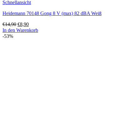
Schnellansicht
Heidemann 70148 Gong 8 V (max) 82 dBA Weiß
Ursprünglicher
Aktueller
€
14,90
€
8,90
Preis
Preis
In den Warenkorb
war:
ist:
-53%
€14,90
€8,90.