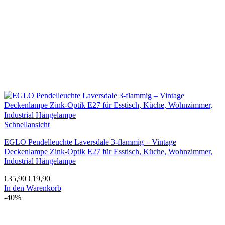
Schnellansicht
EGLO Pendelleuchte Laversdale 3-flammig – Vintage
Deckenlampe Zink-Optik E27 für Esstisch, Küche, Wohnzimmer,
Industrial Hängelampe
Ursprünglicher
Aktueller
€
35,90
€
19,90
Preis
Preis
In den Warenkorb
war:
ist:
-40%
€35,90
€19,90.