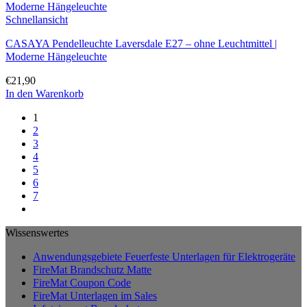
Schnellansicht
CASAYA Pendelleuchte Laversdale E27 – ohne Leuchtmittel |
Moderne Hängeleuchte
€
21,90
In den Warenkorb
1
2
3
4
5
6
7
Wissenswertes
Anwendungsgebiete Feuerfeste Unterlagen für Elektrogeräte
FireMat Brandschutz Matte
FireMat Coupon Code
FireMat Unterlagen im Sales