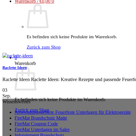
Warenkorb /
€
0,00
0
Es befinden sich keine Produkte im Warenkorb.
Zurück zum Shop
0
Warenkorb
Raclette Ideen
Raclette Ideen Raclette Ideen: Kreative Rezepte und passende Feuerfe
03
Sep.
Es befinden sich keine Produkte im Warenkorb.
Wissenswertes
Zurück zum Shop
Anwendungsgebiete Feuerfeste Unterlagen für Elektrogeräte
FireMat Brandschutz Matte
FireMat Coupon Code
FireMat Unterlagen im Sales
Infotainment Brandschutz