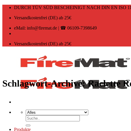
Zum
DURCH TÜV SÜD BESCHEINIGT NACH DIN EN ISO 11
Inhalt
springen
Versandkostenfrei (DE) ab 25€
eMail: info@firemat.de | ☎ 06109-7398649
Versandkostenfrei (DE) ab 25€
Schlagwort-Archive:
Raclette R
Suchen
nach:
Produkte