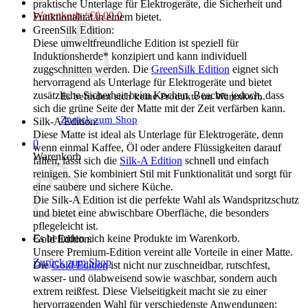
praktische Unterlage für Elektrogeräte, die Sicherheit und
Warenkorb /
€
0,00
0
Funktionalität in einem bietet.
GreenSilk Edition:
Diese umweltfreundliche Edition ist speziell für
Induktionsherde* konzipiert und kann individuell
zugeschnitten werden. Die
GreenSilk Edition
eignet sich
hervorragend als Unterlage für Elektrogeräte und bietet
zusätzliche Sicherheit beim Kochen. Beachte jedoch, dass
Es befinden sich keine Produkte im Warenkorb.
sich die grüne Seite der Matte mit der Zeit verfärben kann.
Zurück zum Shop
Silk-A Edition:
Diese Matte ist ideal als Unterlage für Elektrogeräte, denn
0
wenn einmal Kaffee, Öl oder andere Flüssigkeiten darauf
Warenkorb
fallen, lässt sich die
Silk-A Edition
schnell und einfach
reinigen. Sie kombiniert Stil mit Funktionalität und sorgt für
eine saubere und sichere Küche.
Die Silk-A Edition ist die perfekte Wahl als Wandspritzschutz
und bietet eine abwischbare Oberfläche, die besonders
pflegeleicht ist.
Es befinden sich keine Produkte im Warenkorb.
Gold Edition:
Unsere Premium-Edition vereint alle Vorteile in einer Matte.
Zurück zum Shop
Die
Gold Edition
ist nicht nur zuschneidbar, rutschfest,
wasser- und ölabweisend sowie waschbar, sondern auch
extrem reißfest. Diese Vielseitigkeit macht sie zu einer
hervorragenden Wahl für verschiedenste Anwendungen: