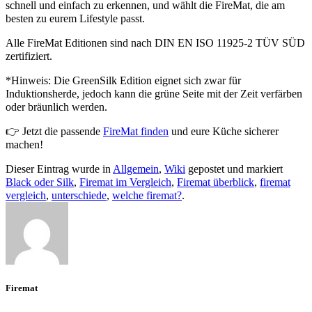
schnell und einfach zu erkennen, und wählt die FireMat, die am
besten zu eurem Lifestyle passt.
Alle FireMat Editionen sind nach DIN EN ISO 11925-2 TÜV SÜD
zertifiziert.
*Hinweis: Die GreenSilk Edition eignet sich zwar für
Induktionsherde, jedoch kann die grüne Seite mit der Zeit verfärben
oder bräunlich werden.
👉
Jetzt die passende
FireMat finden
und eure Küche sicherer
machen!
Dieser Eintrag wurde in
Allgemein
,
Wiki
gepostet und markiert
Black oder Silk
,
Firemat im Vergleich
,
Firemat überblick
,
firemat
vergleich
,
unterschiede
,
welche firemat?
.
Firemat