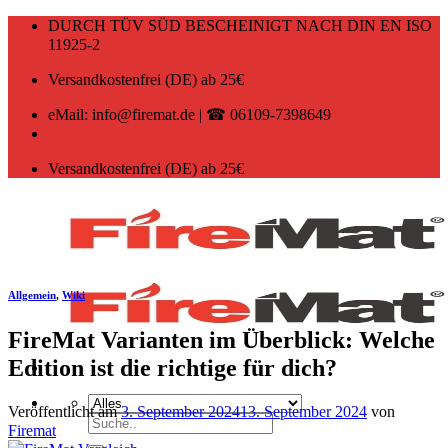
Zum
DURCH TÜV SÜD BESCHEINIGT NACH DIN EN ISO
Inhalt
11925-2
springen
Versandkostenfrei (DE) ab 25€
eMail: info@firemat.de | ☎ 06109-7398649
Versandkostenfrei (DE) ab 25€
Allgemein
,
Wiki
FireMat Varianten im Überblick: Welche
Edition ist die richtige für dich?
Veröffentlicht am
3. September 2024
13. September 2024
von
Suchen
Firemat
nach: