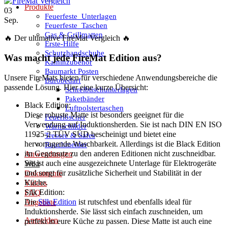
Produkte
03
Feuerfeste_Unterlagen
Sep.
Feuerfeste_Taschen
Gas & Grillmatten
🔥
Der ultimative FireMat Vergleich
🔥
Erste-Hilfe
Schutzhandschuhe
Was macht jede FireMat Edition aus?
Kaminzubehör
Baumarkt Posten
Unsere FireMats bieten für verschiedene Anwendungsbereiche die
Bürobedarf
passende Lösung. Hier eine kurze Übersicht:
Schreibtischunterlagen
Paketbänder
Black Edition:
Luftpolstertaschen
Diese robuste Matte ist besonders geeignet für die
Feuerlöscher
Verwendung auf Induktionsherden. Sie ist nach DIN EN ISO
Warnschilder
11925-2 TÜV SÜD bescheinigt und bietet eine
Tresore & Safes
hervorragende Waschbarkeit. Allerdings ist die Black Edition
Rauchmelder
im Gegensatz zu den anderen Editionen nicht zuschneidbar.
Anwendungen
Sie ist auch eine ausgezeichnete Unterlage für Elektrogeräte
Wiki
und sorgt für zusätzliche Sicherheit und Stabilität in der
Dokumente
Küche.
Videos
Silk Edition:
FAQ
Die
Silk Edition
ist rutschfest und ebenfalls ideal für
Angebote
Induktionsherde. Sie lässt sich einfach zuschneiden, um
Anmelden
perfekt in eure Küche zu passen. Diese Matte ist auch eine