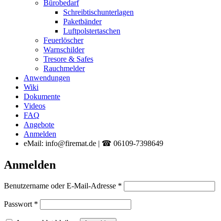
Bürobedarf
Schreibtischunterlagen
Paketbänder
Luftpolstertaschen
Feuerlöscher
Warnschilder
Tresore & Safes
Rauchmelder
Anwendungen
Wiki
Dokumente
Videos
FAQ
Angebote
Anmelden
eMail: info@firemat.de | ☎ 06109-7398649
Anmelden
Erforderlich
Benutzername oder E-Mail-Adresse
*
Erforderlich
Passwort
*