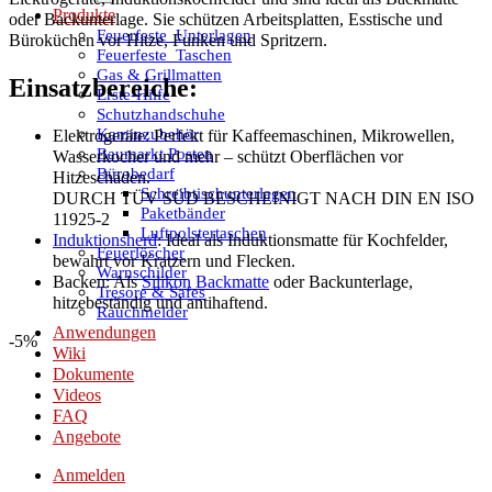
Produkte
oder Backunterlage. Sie schützen Arbeitsplatten, Esstische und
Feuerfeste_Unterlagen
Büroküchen vor Hitze, Funken und Spritzern.
Feuerfeste_Taschen
Gas & Grillmatten
Einsatzbereiche:
Erste-Hilfe
Schutzhandschuhe
Kaminzubehör
Elektrogeräte: Perfekt für Kaffeemaschinen, Mikrowellen,
Baumarkt Posten
Wasserkocher und mehr – schützt Oberflächen vor
Bürobedarf
Hitzeschäden.
Schreibtischunterlagen
DURCH TÜV SÜD BESCHEINIGT NACH DIN EN ISO
Paketbänder
11925-2
Luftpolstertaschen
Induktionsherd
: Ideal als Induktionsmatte für Kochfelder,
Feuerlöscher
bewahrt vor Kratzern und Flecken.
Warnschilder
Backen: Als
Silikon Backmatte
oder Backunterlage,
Tresore & Safes
hitzebeständig und antihaftend.
Rauchmelder
Anwendungen
-5%
Wiki
Dokumente
Videos
FAQ
Angebote
Anmelden