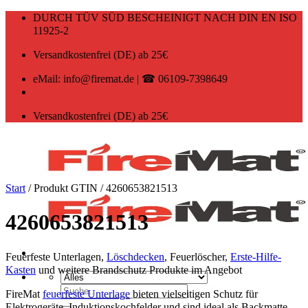
Zum
DURCH TÜV SÜD BESCHEINIGT NACH DIN EN ISO
Inhalt
11925-2
springen
Versandkostenfrei (DE) ab 25€
eMail: info@firemat.de | ☎ 06109-7398649
Versandkostenfrei (DE) ab 25€
Start
/
Produkt GTIN
/
4260653821513
4260653821513
Feuerfeste Unterlagen,
Löschdecken
, Feuerlöscher,
Erste-Hilfe-
Kasten
und weitere Brandschutz Produkte im Angebot
Suchen
FireMat
feuerfeste Unterlage
bieten vielseitigen Schutz für
nach:
Elektrogeräte, Induktionskochfelder und sind ideal als Backmatte