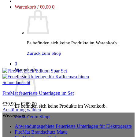
Warenkorb /
€
0,00
0
Es befinden sich keine Produkte im Warenkorb.
Zurück zum Shop
0
Warenkorb
Schnellansicht
FireMat feuerfeste Unterlagen im Set
€
39,90
–
€
289,90
Es befinden sich keine Produkte im Warenkorb.
Ausführung wählen
Dieses
Wissenswertes
Zurück zum Shop
Produkt
Anwendungsgebiete Feuerfeste Unterlagen für Elektrogeräte
weist
FireMat Brandschutz Matte
mehrere