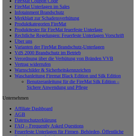
FireMat Coupon Code
Varianten
FireMat Unterlagen im Sales
auf.
Infotainment Brandschutz
Die
Merkblatt zur Schadensverhütung
Optionen
Produktkategorien FireMat
können
Produkttester für FireMat feuerfeste Unterlage
auf
Rechtliche Regelungen: Feuerfeste Unterlagen Vorschrift
der
Über uns
Produktseite
Varianten der FireMat Brandschutz-Unterlagen
gewählt
VdS 2000 Brandschutz im Betrieb
werden
Verordnung über die Verhütung von Bränden VVB
Vertrag widerrufen
Warnschilder & Sicherheitskennzeichen
Waschanleitung Firemat Black Edition und Silk Edition
Benutzeranleitung für die FireMat Silk Edition –
Sichere Anwendung und Pflege
Unternehmen
Affiliate Dashboard
AGB
Datenschutzerklärung
FAQ – Frequently Asked Questions
Feuerfeste Unterlagen für Firmen, Behörden, Öffentliche