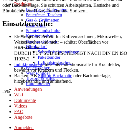
Produkte
oder Backunterlage. Sie schützen Arbeitsplatten, Esstische und
Feuerfeste_Unterlagen
Büroküchen vor Hitze, Funken und Spritzern.
Feuerfeste_Taschen
Gas & Grillmatten
Einsatzbereiche:
Erste-Hilfe
Schutzhandschuhe
Kaminzubehör
Elektrogeräte: Perfekt für Kaffeemaschinen, Mikrowellen,
Baumarkt Posten
Wasserkocher und mehr – schützt Oberflächen vor
Bürobedarf
Hitzeschäden.
Schreibtischunterlagen
DURCH TÜV SÜD BESCHEINIGT NACH DIN EN ISO
Paketbänder
11925-2
Luftpolstertaschen
Induktionsherd
: Ideal als Induktionsmatte für Kochfelder,
Feuerlöscher
bewahrt vor Kratzern und Flecken.
Warnschilder
Backen: Als
Silikon Backmatte
oder Backunterlage,
Tresore & Safes
hitzebeständig und antihaftend.
Rauchmelder
Anwendungen
-5%
Wiki
Dokumente
Videos
FAQ
Angebote
Anmelden