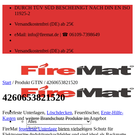
Zum
DURCH TÜV SÜD BESCHEINIGT NACH DIN EN ISO
Inhalt
11925-2
springen
Versandkostenfrei (DE) ab 25€
eMail: info@firemat.de | ☎ 06109-7398649
Versandkostenfrei (DE) ab 25€
Start
/
Produkt GTIN
/
4260653821520
4260653821520
Feuerfeste Unterlagen,
Löschdecken
, Feuerlöscher,
Erste-Hilfe-
Kasten
und weitere Brandschutz Produkte im Angebot
Suchen
FireMat
feuerfeste Unterlage
bieten vielseitigen Schutz für
nach:
Elektrogeräte, Induktionskochfelder und sind ideal als Backmatte