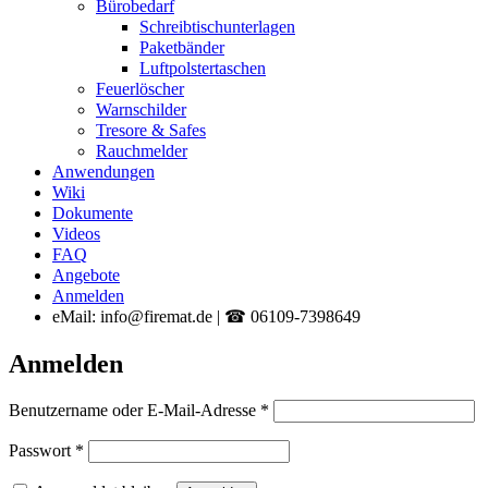
Bürobedarf
Schreibtischunterlagen
Paketbänder
Luftpolstertaschen
Feuerlöscher
Warnschilder
Tresore & Safes
Rauchmelder
Anwendungen
Wiki
Dokumente
Videos
FAQ
Angebote
Anmelden
eMail: info@firemat.de | ☎ 06109-7398649
Anmelden
Erforderlich
Benutzername oder E-Mail-Adresse
*
Erforderlich
Passwort
*