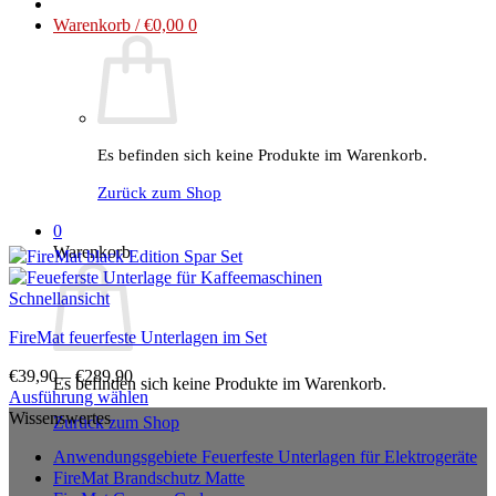
Warenkorb /
€
0,00
0
Es befinden sich keine Produkte im Warenkorb.
Zurück zum Shop
0
Warenkorb
Schnellansicht
FireMat feuerfeste Unterlagen im Set
€
39,90
–
€
289,90
Es befinden sich keine Produkte im Warenkorb.
Ausführung wählen
Dieses
Wissenswertes
Zurück zum Shop
Produkt
Anwendungsgebiete Feuerfeste Unterlagen für Elektrogeräte
weist
FireMat Brandschutz Matte
mehrere