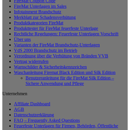
FireMat Coupon Code
Varianten
FireMat Unterlagen im Sales
auf.
Infotainment Brandschutz
Die
Merkblatt zur Schadensverhütung
Optionen
Produktkategorien FireMat
können
Produkttester für FireMat feuerfeste Unterlage
auf
Rechtliche Regelungen: Feuerfeste Unterlagen Vorschrift
der
Über uns
Produktseite
Varianten der FireMat Brandschutz-Unterlagen
gewählt
VdS 2000 Brandschutz im Betrieb
werden
Verordnung über die Verhütung von Bränden VVB
Vertrag widerrufen
Warnschilder & Sicherheitskennzeichen
Waschanleitung Firemat Black Edition und Silk Edition
Benutzeranleitung für die FireMat Silk Edition –
Sichere Anwendung und Pflege
Unternehmen
Affiliate Dashboard
AGB
Datenschutzerklärung
FAQ – Frequently Asked Questions
Feuerfeste Unterlagen für Firmen, Behörden, Öffentliche