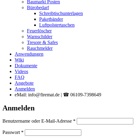
Baumarkt Posten
Bürobedarf
Schreibtischunterlagen
Paketbänder
Luftpolstertaschen
Feuerlöscher
Warnschilder
Tresore & Safes
Rauchmelder
Anwendungen
Wiki
Dokumente
Videos
FAQ
Angebote
Anmelden
eMail: info@firemat.de | ☎ 06109-7398649
Anmelden
Erforderlich
Benutzername oder E-Mail-Adresse
*
Erforderlich
Passwort
*