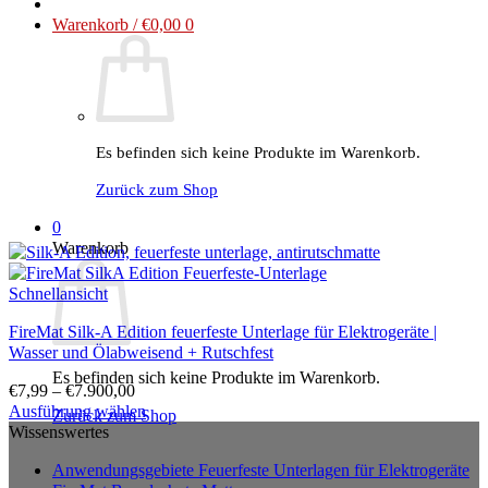
Warenkorb /
€
0,00
0
Es befinden sich keine Produkte im Warenkorb.
Zurück zum Shop
0
Warenkorb
Schnellansicht
FireMat Silk-A Edition feuerfeste Unterlage für Elektrogeräte |
Wasser und Ölabweisend + Rutschfest
Es befinden sich keine Produkte im Warenkorb.
€
7,99
–
€
7.900,00
Ausführung wählen
Zurück zum Shop
Dieses
Wissenswertes
Produkt
Anwendungsgebiete Feuerfeste Unterlagen für Elektrogeräte
weist