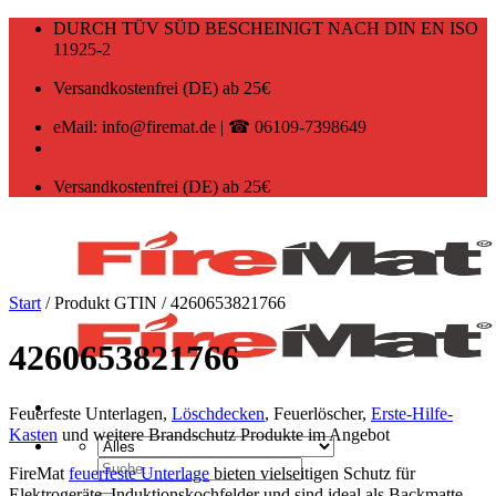
Zum
DURCH TÜV SÜD BESCHEINIGT NACH DIN EN ISO
Inhalt
11925-2
springen
Versandkostenfrei (DE) ab 25€
eMail: info@firemat.de | ☎ 06109-7398649
Versandkostenfrei (DE) ab 25€
Start
/
Produkt GTIN
/
4260653821766
4260653821766
Feuerfeste Unterlagen,
Löschdecken
, Feuerlöscher,
Erste-Hilfe-
Kasten
und weitere Brandschutz Produkte im Angebot
Suchen
FireMat
feuerfeste Unterlage
bieten vielseitigen Schutz für
nach:
Elektrogeräte, Induktionskochfelder und sind ideal als Backmatte