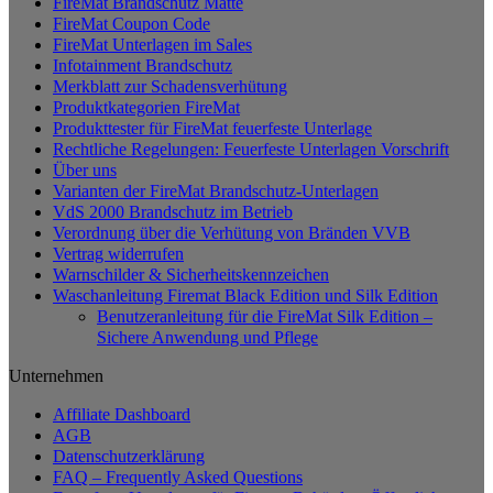
FireMat Brandschutz Matte
mehrere
FireMat Coupon Code
Varianten
FireMat Unterlagen im Sales
auf.
Infotainment Brandschutz
Die
Merkblatt zur Schadensverhütung
Optionen
Produktkategorien FireMat
können
Produkttester für FireMat feuerfeste Unterlage
auf
Rechtliche Regelungen: Feuerfeste Unterlagen Vorschrift
der
Über uns
Produktseite
Varianten der FireMat Brandschutz-Unterlagen
gewählt
VdS 2000 Brandschutz im Betrieb
werden
Verordnung über die Verhütung von Bränden VVB
Vertrag widerrufen
Warnschilder & Sicherheitskennzeichen
Waschanleitung Firemat Black Edition und Silk Edition
Benutzeranleitung für die FireMat Silk Edition –
Sichere Anwendung und Pflege
Unternehmen
Affiliate Dashboard
AGB
Datenschutzerklärung
FAQ – Frequently Asked Questions