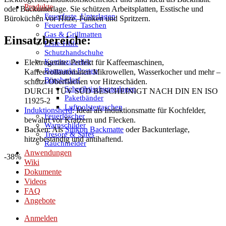
Produkte
oder Backunterlage. Sie schützen Arbeitsplatten, Esstische und
Feuerfeste_Unterlagen
Büroküchen vor Hitze, Funken und Spritzern.
Feuerfeste_Taschen
Gas & Grillmatten
Einsatzbereiche:
Erste-Hilfe
Schutzhandschuhe
Kaminzubehör
Elektrogeräte: Perfekt für Kaffeemaschinen,
Baumarkt Posten
Kaffeevollautomaten Mikrowellen, Wasserkocher und mehr –
Bürobedarf
schützt Oberflächen vor Hitzeschäden.
Schreibtischunterlagen
DURCH TÜV SÜD BESCHEINIGT NACH DIN EN ISO
Paketbänder
11925-2
Luftpolstertaschen
Induktionsherd
: Ideal als Induktionsmatte für Kochfelder,
Feuerlöscher
bewahrt vor Kratzern und Flecken.
Warnschilder
Backen: Als
Silikon Backmatte
oder Backunterlage,
Tresore & Safes
hitzebeständig und antihaftend.
Rauchmelder
Anwendungen
-38%
Wiki
Dokumente
Videos
FAQ
Angebote
Anmelden