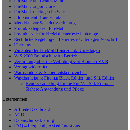
FireMat Brandschutz Matte
mehrere
FireMat Coupon Code
Varianten
FireMat Unterlagen im Sales
auf.
Infotainment Brandschutz
Die
Merkblatt zur Schadensverhütung
Optionen
Produktkategorien FireMat
können
Produkttester für FireMat feuerfeste Unterlage
auf
Rechtliche Regelungen: Feuerfeste Unterlagen Vorschrift
der
Über uns
Produktseite
Varianten der FireMat Brandschutz-Unterlagen
gewählt
VdS 2000 Brandschutz im Betrieb
werden
Verordnung über die Verhütung von Bränden VVB
Vertrag widerrufen
Warnschilder & Sicherheitskennzeichen
Waschanleitung Firemat Black Edition und Silk Edition
Benutzeranleitung für die FireMat Silk Edition –
Sichere Anwendung und Pflege
Unternehmen
Affiliate Dashboard
AGB
Datenschutzerklärung
FAQ – Frequently Asked Questions