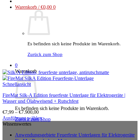
Warenkorb /
€
0,00
0
Es befinden sich keine Produkte im Warenkorb.
Zurück zum Shop
0
Warenkorb
Schnellansicht
FireMat Silk-A Edition feuerfeste Unterlage für Elektrogeräte |
Wasser und Ölabweisend + Rutschfest
Es befinden sich keine Produkte im Warenkorb.
€
7,99
–
€
7.900,00
Ausführung wählen
Zurück zum Shop
Dieses
Wissenswertes
Produkt
Anwendungsgebiete Feuerfeste Unterlagen für Elektrogeräte
weist