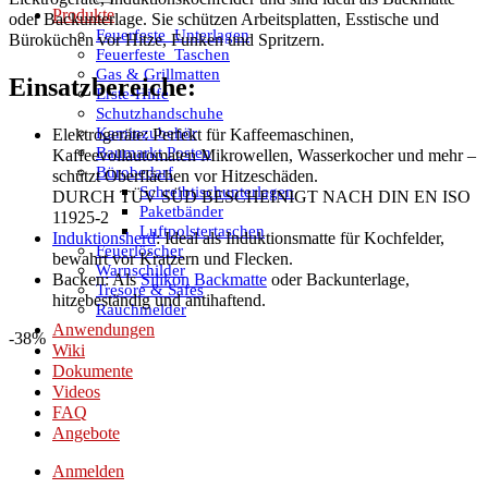
Produkte
oder Backunterlage. Sie schützen Arbeitsplatten, Esstische und
Feuerfeste_Unterlagen
Büroküchen vor Hitze, Funken und Spritzern.
Feuerfeste_Taschen
Gas & Grillmatten
Einsatzbereiche:
Erste-Hilfe
Schutzhandschuhe
Kaminzubehör
Elektrogeräte: Perfekt für Kaffeemaschinen,
Baumarkt Posten
Kaffeevollautomaten Mikrowellen, Wasserkocher und mehr –
Bürobedarf
schützt Oberflächen vor Hitzeschäden.
Schreibtischunterlagen
DURCH TÜV SÜD BESCHEINIGT NACH DIN EN ISO
Paketbänder
11925-2
Luftpolstertaschen
Induktionsherd
: Ideal als Induktionsmatte für Kochfelder,
Feuerlöscher
bewahrt vor Kratzern und Flecken.
Warnschilder
Backen: Als
Silikon Backmatte
oder Backunterlage,
Tresore & Safes
hitzebeständig und antihaftend.
Rauchmelder
Anwendungen
-38%
Wiki
Dokumente
Videos
FAQ
Angebote
Anmelden