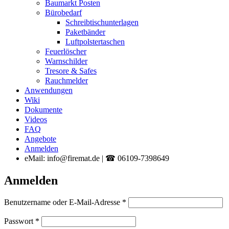
Baumarkt Posten
Bürobedarf
Schreibtischunterlagen
Paketbänder
Luftpolstertaschen
Feuerlöscher
Warnschilder
Tresore & Safes
Rauchmelder
Anwendungen
Wiki
Dokumente
Videos
FAQ
Angebote
Anmelden
eMail: info@firemat.de | ☎ 06109-7398649
Anmelden
Erforderlich
Benutzername oder E-Mail-Adresse
*
Erforderlich
Passwort
*