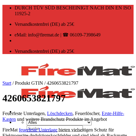
Zum
DURCH TÜV SÜD BESCHEINIGT NACH DIN EN ISO
Inhalt
11925-2
springen
Versandkostenfrei (DE) ab 25€
eMail: info@firemat.de | ☎ 06109-7398649
Versandkostenfrei (DE) ab 25€
Start
/
Produkt GTIN
/
4260653821797
4260653821797
Feuerfeste Unterlagen,
Löschdecken
, Feuerlöscher,
Erste-Hilfe-
Kasten
und weitere Brandschutz Produkte im Angebot
Suchen
FireMat
feuerfeste Unterlage
bieten vielseitigen Schutz für
nach:
Elektrogeräte, Induktionskochfelder und sind ideal als Backmatte