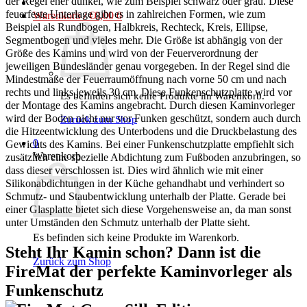
der Regel eher dunkel, wie zum Beispiel schwarz oder grau. Diese
feuerfeste Unterlage gibt es in zahlreichen Formen, wie zum
Warenkorb /
€
0,00
0
Beispiel als Rundbogen, Halbkreis, Rechteck, Kreis, Ellipse,
Segmentbogen und vieles mehr. Die Größe ist abhängig von der
Größe des Kamins und wird von der Feuerverordnung der
jeweiligen Bundesländer genau vorgegeben. In der Regel sind die
Mindestmaße der Feuerraumöffnung nach vorne 50 cm und nach
rechts und links jeweils 30 cm. Diese Funkenschutzplatte wird vor
Es befinden sich keine Produkte im Warenkorb.
der Montage des Kamins angebracht. Durch diesen Kaminvorleger
wird der Boden nicht nur vor Funken geschützt, sondern auch durch
Zurück zum Shop
die Hitzeentwicklung des Unterbodens und die Druckbelastung des
0
Gewichts des Kamins. Bei einer Funkenschutzplatte empfiehlt sich
Warenkorb
zusätzlich eine spezielle Abdichtung zum Fußboden anzubringen, so
dass dieser verschlossen ist. Dies wird ähnlich wie mit einer
Silikonabdichtungen in der Küche gehandhabt und verhindert so
Schmutz- und Staubentwicklung unterhalb der Platte. Gerade bei
einer Glasplatte bietet sich diese Vorgehensweise an, da man sonst
unter Umständen den Schmutz unterhalb der Platte sieht.
Es befinden sich keine Produkte im Warenkorb.
Steht Ihr Kamin schon? Dann ist die
Zurück zum Shop
FireMat der perfekte Kaminvorleger als
Funkenschutz