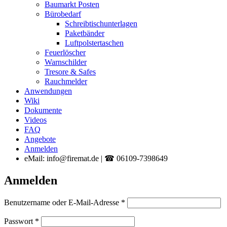
Baumarkt Posten
Bürobedarf
Schreibtischunterlagen
Paketbänder
Luftpolstertaschen
Feuerlöscher
Warnschilder
Tresore & Safes
Rauchmelder
Anwendungen
Wiki
Dokumente
Videos
FAQ
Angebote
Anmelden
eMail: info@firemat.de | ☎ 06109-7398649
Anmelden
Erforderlich
Benutzername oder E-Mail-Adresse
*
Erforderlich
Passwort
*