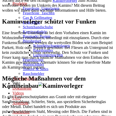
Suchen auch Sie den richtigen
Kaminvorleger
zum Schutz
Produkte
wertvoller Böden im Umkreis des Kamins? Mit diesem Beitrag
Feuerfeste_Unterlagen
wollen wir Ihnen dazu wichtige Informationen und Hilfe bieten.
Feuerfeste_Taschen
Gas & Grillmatten
Kaminvorleger schützt vor Funken
Erste-Hilfe
Schutzhandschuhe
Kaminzubehör
Eine feuerfeste Unterlage ist bei dem Vorhaben einen Kamin im
Baumarkt Posten
Wohnzimmer einzubauen, unbedingt mit einzuplanen. Durch eine
Bürobedarf
Funkenschutzmatte werden die wertvollen Böden wie zum Beispiel
Schreibtischunterlagen
Parkett, Holz oder Teppich geschützt. Bei Fliesen als Untergrund ist
Paketbänder
kein zusätzlicher Schutz notwendig. Den Schutz vor Funken und
Luftpolstertaschen
Feuer kann man durch bauliche Maßnahmen vor dem Einbau des
Feuerlöscher
Kamins gewährleisten. Alternativ können Sie eine feuerfeste Matte
Warnschilder
als Kaminvorleger nutzen.
Tresore & Safes
Rauchmelder
Mögliche Maßnahmen vor dem
Anwendungen
Wiki
Kamineinbau
Dokumente
Videos
Es gibt Funkenschutzplatten aus Granit oder mit eleganter
FAQ
Sandbestrahlung, Schiefer, Stein, aus speziellem Sicherheitsglas
Angebote
oder Metall. Dabei handelt es sich um Produkte aus
pulverbeschichtetem Stahl, Messing oder Blech. Die Farben sind in
Anmelden