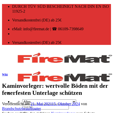
Zum
DURCH TÜV SÜD BESCHEINIGT NACH DIN EN ISO
Inhalt
11925-2
springen
Versandkostenfrei (DE) ab 25€
eMail: info@firemat.de | ☎ 06109-7398649
Versandkostenfrei (DE) ab 25€
Wiki
Kaminvorleger: wertvolle Böden mit der
feuerfesten Unterlage schützen
Veröffentlicht am
21. Mai 2021
15. Oktober 2024
von
Suchen
Brandschutzbeauftragter
nach: