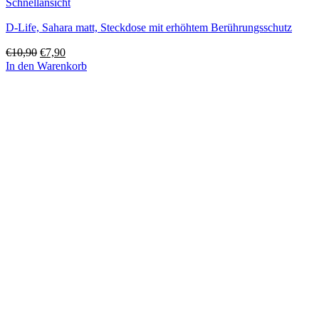
Schnellansicht
D-Life, Sahara matt, Steckdose mit erhöhtem Berührungsschutz
Ursprünglicher
Aktueller
€
10,90
€
7,90
Preis
Preis
In den Warenkorb
war:
ist:
€10,90
€7,90.