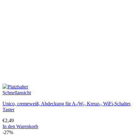
Schnellansicht
Unico, cremeweiß, Abdeckung für A-/W-, Kreuz-, WiFi-Schalter,
Taster
€
2,49
In den Warenkorb
-27%