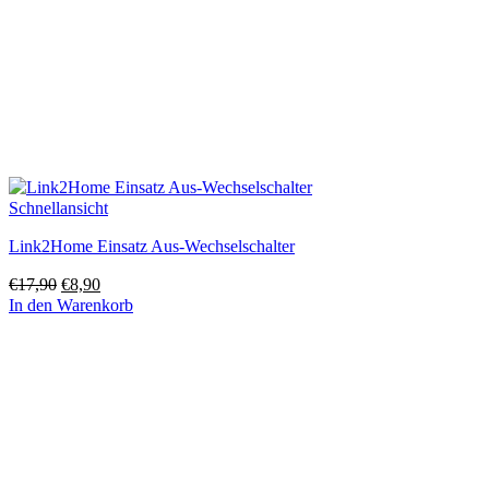
Schnellansicht
Link2Home Einsatz Aus-Wechselschalter
Ursprünglicher
Aktueller
€
17,90
€
8,90
Preis
Preis
In den Warenkorb
war:
ist:
€17,90
€8,90.