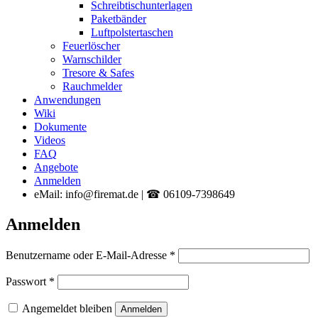
Schreibtischunterlagen
Paketbänder
Luftpolstertaschen
Feuerlöscher
Warnschilder
Tresore & Safes
Rauchmelder
Anwendungen
Wiki
Dokumente
Videos
FAQ
Angebote
Anmelden
eMail: info@firemat.de | ☎ 06109-7398649
Anmelden
Erforderlich
Benutzername oder E-Mail-Adresse
*
Erforderlich
Passwort
*
Angemeldet bleiben
Anmelden