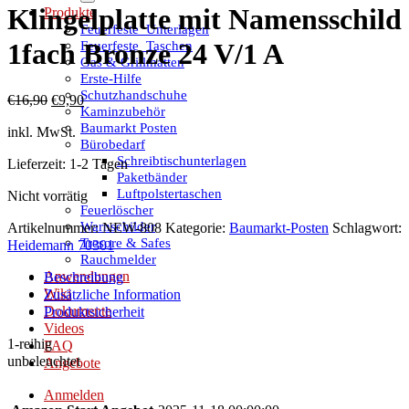
Klingelplatte mit Namensschild
Produkte
Feuerfeste_Unterlagen
Feuerfeste_Taschen
1fach Bronze 24 V/1 A
Gas & Grillmatten
Erste-Hilfe
Schutzhandschuhe
Ursprünglicher
Aktueller
€
16,90
€
9,90
Kaminzubehör
Preis
Preis
Baumarkt Posten
inkl. MwSt.
war:
ist:
Bürobedarf
€16,90
€9,90.
Schreibtischunterlagen
Lieferzeit:
1-2 Tagen
Paketbänder
Luftpolstertaschen
Nicht vorrätig
Feuerlöscher
Warnschilder
Artikelnummer:
NEW-808
Kategorie:
Baumarkt-Posten
Schlagwort:
Tresore & Safes
Heidemann 70301
Rauchmelder
Anwendungen
Beschreibung
Wiki
Zusätzliche Information
Dokumente
Produktsicherheit
Videos
1-reihig
FAQ
unbeleuchtet
Angebote
Anmelden