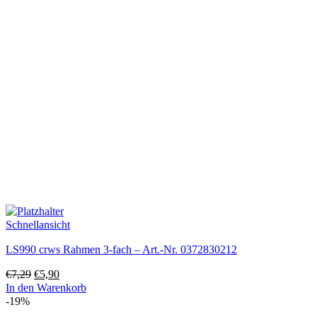
Schnellansicht
LS990 crws Rahmen 3-fach – Art.-Nr. 0372830212
Ursprünglicher
Aktueller
€
7,29
€
5,90
Preis
Preis
In den Warenkorb
war:
ist:
-19%
€7,29
€5,90.