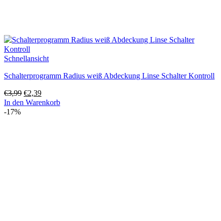
Schnellansicht
Schalterprogramm Radius weiß Abdeckung Linse Schalter Kontroll
Ursprünglicher
Aktueller
€
3,99
€
2,39
Preis
Preis
In den Warenkorb
war:
ist:
-17%
€3,99
€2,39.