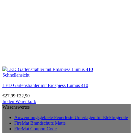
Schnellansicht
LED Gartenstrahler mit Erdspiess Lumus 410
Ursprünglicher
Aktueller
€
27,99
€
22,90
Preis
Preis
In den Warenkorb
war:
ist:
Wissenswertes
€27,99
€22,90.
Anwendungsgebiete Feuerfeste Unterlagen für Elektrogeräte
FireMat Brandschutz Matte
FireMat Coupon Code