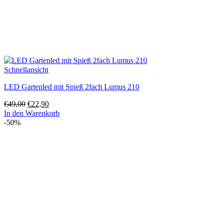
Schnellansicht
LED Gartenled mit Spieß 2fach Lumus 210
Ursprünglicher
Aktueller
€
49,00
€
22,90
Preis
Preis
In den Warenkorb
war:
ist:
-50%
€49,00
€22,90.