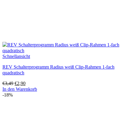
Schnellansicht
REV Schalterprogramm Radius weiß Clip-Rahmen 1-fach
quadratisch
Ursprünglicher
Aktueller
€
3,49
€
2,90
Preis
Preis
In den Warenkorb
war:
ist:
-18%
€3,49
€2,90.