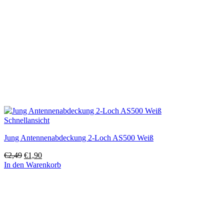
Schnellansicht
Jung Antennenabdeckung 2-Loch AS500 Weiß
Ursprünglicher
Aktueller
€
2,49
€
1,90
Preis
Preis
In den Warenkorb
war:
ist:
€2,49
€1,90.