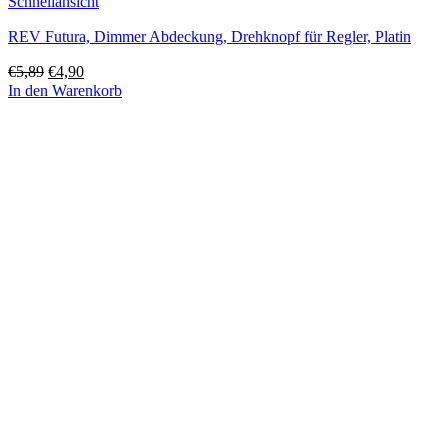
Schnellansicht
REV Futura, Dimmer Abdeckung, Drehknopf für Regler, Platin
Ursprünglicher
Aktueller
€
5,89
€
4,90
Preis
Preis
In den Warenkorb
war:
ist:
€5,89
€4,90.