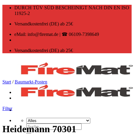
Zum
DURCH TÜV SÜD BESCHEINIGT NACH DIN EN ISO
Inhalt
11925-2
springen
Versandkostenfrei (DE) ab 25€
eMail: info@firemat.de | ☎ 06109-7398649
Versandkostenfrei (DE) ab 25€
Start
/
Baumarkt-Posten
Filter
Suchen
Heidemann 70301
nach: