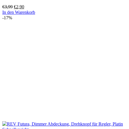
Ursprünglicher
Aktueller
€
3,99
€
2,90
Preis
Preis
In den Warenkorb
war:
ist:
-17%
€3,99
€2,90.