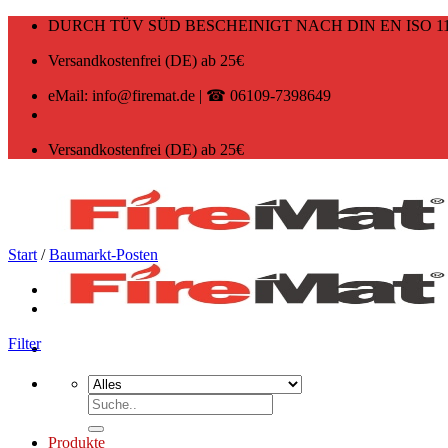
Zum
DURCH TÜV SÜD BESCHEINIGT NACH DIN EN ISO 11
Inhalt
springen
Versandkostenfrei (DE) ab 25€
eMail: info@firemat.de | ☎ 06109-7398649
Versandkostenfrei (DE) ab 25€
Start
/
Baumarkt-Posten
Filter
Suchen
nach:
Produkte