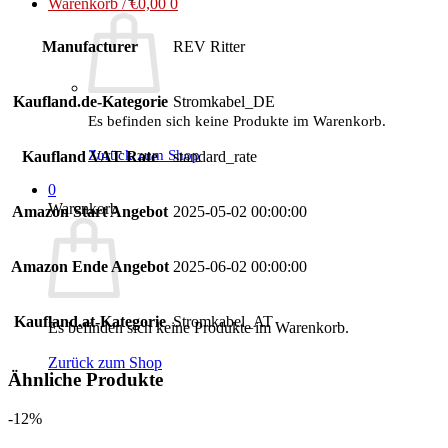
Warenkorb /
€
0,00
0
Manufacturer
REV Ritter
Kaufland.de-Kategorie
Stromkabel_DE
Es befinden sich keine Produkte im Warenkorb.
Zurück zum Shop
Kaufland VAT Rate
standard_rate
0
Warenkorb
Amazon Start Angebot
2025-05-02 00:00:00
Amazon Ende Angebot
2025-06-02 00:00:00
Kaufland.at-Kategorie
Stromkabel_AT
Es befinden sich keine Produkte im Warenkorb.
Zurück zum Shop
Ähnliche Produkte
-12%