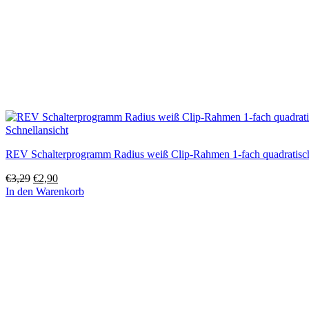
Schnellansicht
REV Schalterprogramm Radius weiß Clip-Rahmen 1-fach quadratisc
Ursprünglicher
Aktueller
€
3,29
€
2,90
Preis
Preis
In den Warenkorb
war:
ist:
€3,29
€2,90.