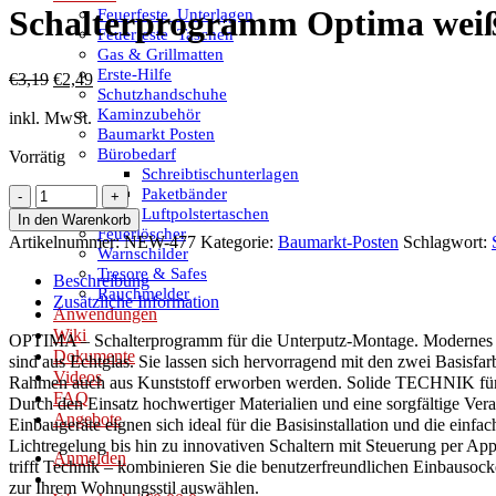
Schalterprogramm Optima weiß 
Feuerfeste_Unterlagen
Feuerfeste_Taschen
Gas & Grillmatten
Erste-Hilfe
Ursprünglicher
Aktueller
€
3,19
€
2,49
Schutzhandschuhe
Preis
Preis
Kaminzubehör
inkl. MwSt.
war:
ist:
Baumarkt Posten
€3,19
€2,49.
Bürobedarf
Vorrätig
Schreibtischunterlagen
Paketbänder
Schalterprogramm
Luftpolstertaschen
Optima
In den Warenkorb
Feuerlöscher
weiß
Artikelnummer:
NEW-477
Kategorie:
Baumarkt-Posten
Schlagwort:
Warnschilder
Abdeckung
Tresore & Safes
Linse
Beschreibung
Rauchmelder
Schalter
Zusätzliche Information
Anwendungen
Kontroll
Wiki
OPTIMA – Schalterprogramm für die Unterputz-Montage. Modernes Glas 
Menge
Dokumente
sind aus Echtglas. Sie lassen sich hervorragend mit den zwei Basisf
Videos
Rahmen auch aus Kunststoff erworben werden. Solide TECHNIK für di
FAQ
Durch den Einsatz hochwertiger Materialien und eine sorgfältige Ver
Angebote
Einbaugeräte eignen sich ideal für die Basisinstallation und die ein
Lichtregelung bis hin zu innovativen Schaltern mit Steuerung per App
Anmelden
trifft Technik – kombinieren Sie die benutzerfreundlichen Einbauso
zur Ihrem Wohnungsstil auswählen.