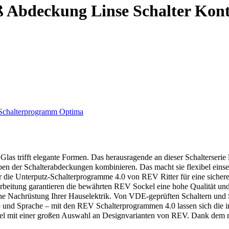
Abdeckung Linse Schalter Kont
Schalterprogramm Optima
trifft elegante Formen. Das herausragende an dieser Schalterserie läs
arben der Schalterabdeckungen kombinieren. Das macht sie flexibel ei
e Unterputz-Schalterprogramme 4.0 von REV Ritter für eine sichere u
arbeitung garantieren die bewährten REV Sockel eine hohe Qualität und
fache Nachrüstung Ihrer Hauselektrik. Von VDE-geprüften Schaltern und S
 und Sprache – mit den REV Schalterprogrammen 4.0 lassen sich die ind
ckel mit einer großen Auswahl an Designvarianten von REV. Dank dem m