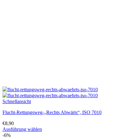
Varianten
auf.
Die
Optionen
können
auf
der
Produktseite
gewählt
werden
Schnellansicht
Flucht-Rettungsweg-„Rechts Abwärts“, ISO 7010
€
8,90
Ausführung wählen
Dieses
-6%