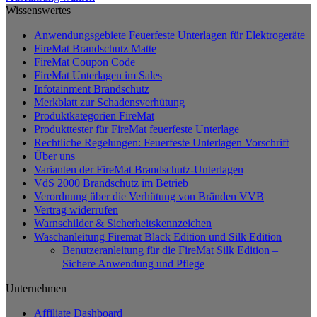
Dieses
Wissenswertes
Produkt
Anwendungsgebiete Feuerfeste Unterlagen für Elektrogeräte
weist
FireMat Brandschutz Matte
mehrere
FireMat Coupon Code
Varianten
FireMat Unterlagen im Sales
auf.
Infotainment Brandschutz
Die
Merkblatt zur Schadensverhütung
Optionen
Produktkategorien FireMat
können
Produkttester für FireMat feuerfeste Unterlage
auf
Rechtliche Regelungen: Feuerfeste Unterlagen Vorschrift
der
Über uns
Produktseite
Varianten der FireMat Brandschutz-Unterlagen
gewählt
VdS 2000 Brandschutz im Betrieb
werden
Verordnung über die Verhütung von Bränden VVB
Vertrag widerrufen
Warnschilder & Sicherheitskennzeichen
Waschanleitung Firemat Black Edition und Silk Edition
Benutzeranleitung für die FireMat Silk Edition –
Sichere Anwendung und Pflege
Unternehmen
Affiliate Dashboard