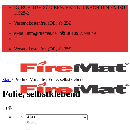
Zum
DURCH TÜV SÜD BESCHEINIGT NACH DIN EN ISO
Inhalt
11925-2
springen
Versandkostenfrei (DE) ab 25€
eMail: info@firemat.de | ☎ 06109-7398649
Versandkostenfrei (DE) ab 25€
Start
/
Produkt Variante
/
Folie, selbstklebend
Folie, selbstklebend
-10%
Suchen
nach: