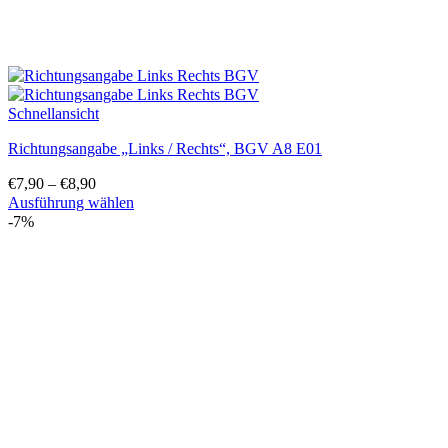
Schnellansicht
Richtungsangabe „Links / Rechts“, BGV A8 E01
€
7,90
–
€
8,90
Ausführung wählen
Dieses
-7%
Produkt
weist
mehrere
Varianten
auf.
Die
Optionen
können
auf
der
Produktseite