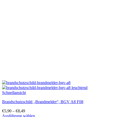
mehrere
Varianten
auf.
Die
Optionen
können
auf
der
Produktseite
gewählt
werden
Schnellansicht
Brandschutzschild „Brandmelder“, BGV A8 F08
€
5,90
–
€
8,49
Ausführung wählen