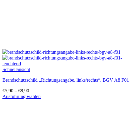
der
Produktseite
gewählt
werden
Schnellansicht
Brandschutzschild „Richtungsangabe, links/rechts“, BGV A8 F01
€
5,90
–
€
8,90
Ausführung wählen
Dieses
Produkt
weist
mehrere
Varianten
auf.