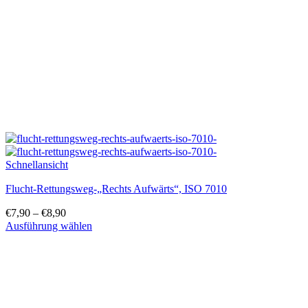
können
auf
der
Produktseite
gewählt
werden
Schnellansicht
Flucht-Rettungsweg-„Rechts Aufwärts“, ISO 7010
€
7,90
–
€
8,90
Ausführung wählen
Dieses
Produkt
weist
mehrere
Varianten
auf.