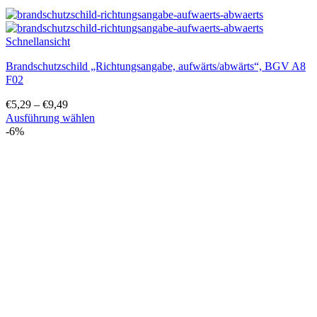
Schnellansicht
Brandschutzschild „Richtungsangabe, aufwärts/abwärts“, BGV A8
F02
€
5,29
–
€
9,49
Ausführung wählen
Dieses
-6%
Produkt
weist
mehrere
Varianten
auf.
Die
Optionen
können
auf
der
Produktseite
gewählt
werden