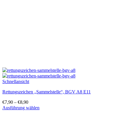
Die
Optionen
können
auf
der
Produktseite
gewählt
werden
Schnellansicht
Rettungszeichen „Sammelstelle“, BGV A8 E11
€
7,90
–
€
8,90
Ausführung wählen
Dieses
Produkt
weist
mehrere