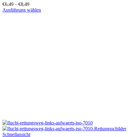
€
6,49
–
€
8,49
Ausführung wählen
Dieses
Produkt
weist
mehrere
Varianten
auf.
Die
Optionen
können
auf
der
Produktseite
gewählt
werden
Schnellansicht