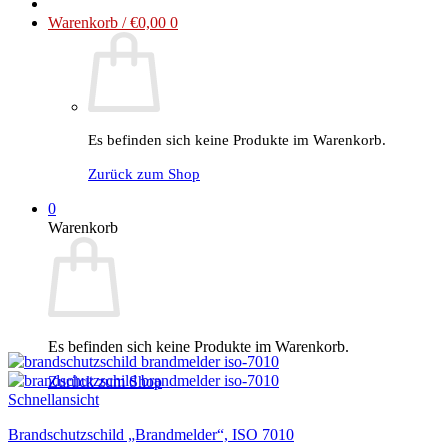
Produkt
Warenkorb /
€
0,00
0
weist
mehrere
Varianten
auf.
Die
Optionen
Es befinden sich keine Produkte im Warenkorb.
können
auf
Zurück zum Shop
der
Produktseite
0
gewählt
Warenkorb
werden
Es befinden sich keine Produkte im Warenkorb.
Zurück zum Shop
Schnellansicht
Brandschutzschild „Brandmelder“, ISO 7010