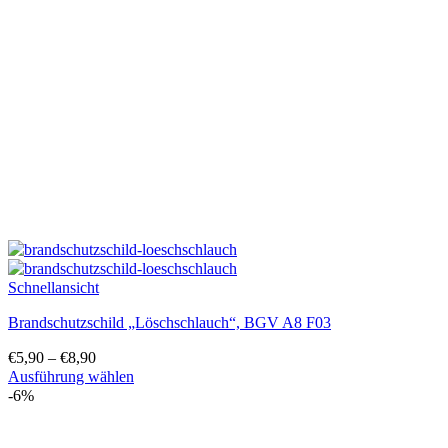
Die
Optionen
können
auf
der
Produktseite
gewählt
werden
Schnellansicht
Brandschutzschild „Löschschlauch“, BGV A8 F03
€
5,90
–
€
8,90
Ausführung wählen
Dieses
-6%
Produkt
weist