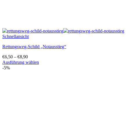
Schnellansicht
Rettungsweg-Schild „Notausstieg“
€
6,50
–
€
8,90
Ausführung wählen
Dieses
-5%
Produkt
weist
mehrere
Varianten
auf.
Die
Optionen
können
auf
der
Produktseite