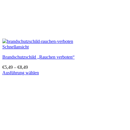
gewählt
werden
Schnellansicht
Brandschutzschild „Rauchen verboten“
€
5,49
–
€
8,49
Ausführung wählen
Dieses
Produkt
weist
mehrere
Varianten
auf.
Die
Optionen
können
auf