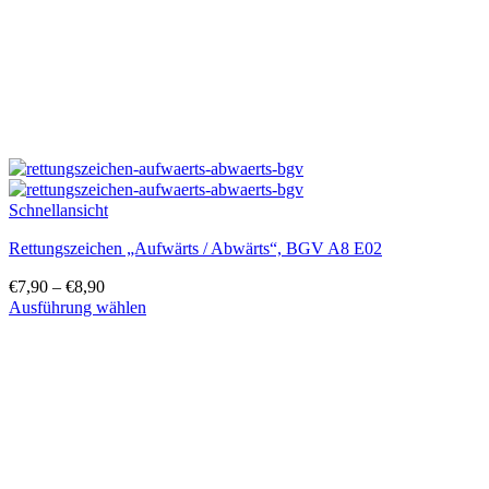
gewählt
werden
Schnellansicht
Rettungszeichen „Aufwärts / Abwärts“, BGV A8 E02
€
7,90
–
€
8,90
Ausführung wählen
Dieses
Produkt
weist
mehrere
Varianten
auf.
Die
Optionen