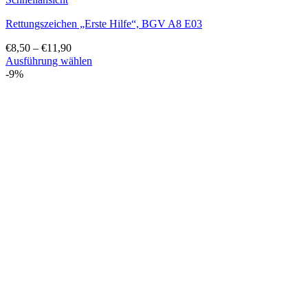
Rettungszeichen „Erste Hilfe“, BGV A8 E03
€
8,50
–
€
11,90
Ausführung wählen
Dieses
-9%
Produkt
weist
mehrere
Varianten
auf.
Die
Optionen
können
auf
der
Produktseite
gewählt
werden