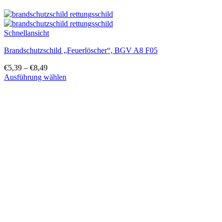
Schnellansicht
Brandschutzschild „Feuerlöscher“, BGV A8 F05
€
5,39
–
€
8,49
Ausführung wählen
Dieses
Produkt
weist
mehrere
Varianten
auf.
Die
Optionen
können
auf
der
Produktseite
gewählt
werden