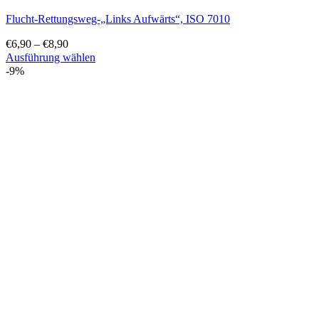
Flucht-Rettungsweg-„Links Aufwärts“, ISO 7010
€
6,90
–
€
8,90
Ausführung wählen
Dieses
-9%
Produkt
weist
mehrere
Varianten
auf.
Die
Optionen
können
auf
der
Produktseite
gewählt
werden