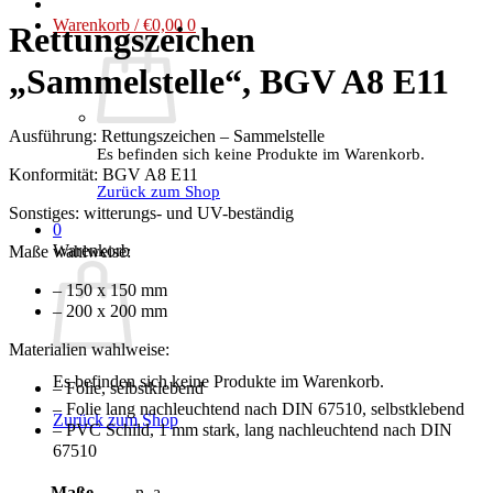
Warenkorb /
€
0,00
0
Rettungszeichen
„Sammelstelle“, BGV A8 E11
Ausführung:
Rettungszeichen – Sammelstelle
Es befinden sich keine Produkte im Warenkorb.
Konformität:
BGV A8 E11
Zurück zum Shop
Sonstiges:
witterungs- und UV-beständig
0
Warenkorb
Maße wahlweise:
– 150 x 150 mm
– 200 x 200 mm
Materialien wahlweise:
Es befinden sich keine Produkte im Warenkorb.
– Folie, selbstklebend
– Folie lang nachleuchtend nach DIN 67510, selbstklebend
Zurück zum Shop
– PVC Schild, 1 mm stark, lang nachleuchtend nach DIN
67510
Maße
n. a.