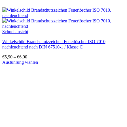
Schnellansicht
Winkelschild Brandschutzzeichen Feuerlöscher ISO 7010,
nachleuchtend nach DIN 67510-1 / Klasse C
€
5,90
–
€
6,90
Ausführung wählen
Dieses
Produkt
weist
mehrere
Varianten
auf.
Die
Optionen
können
auf
der
Produktseite