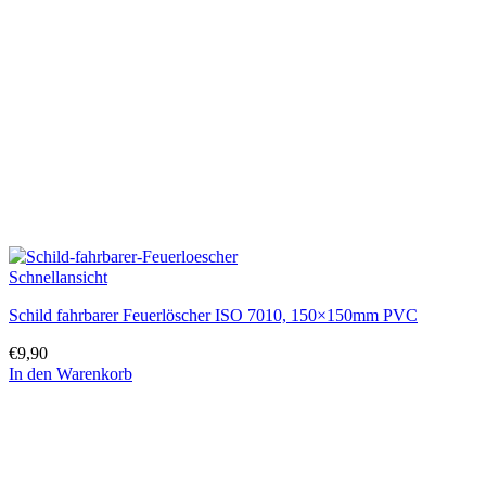
Optionen
können
auf
der
Produktseite
gewählt
werden
Schnellansicht
Schild fahrbarer Feuerlöscher ISO 7010, 150×150mm PVC
€
9,90
In den Warenkorb