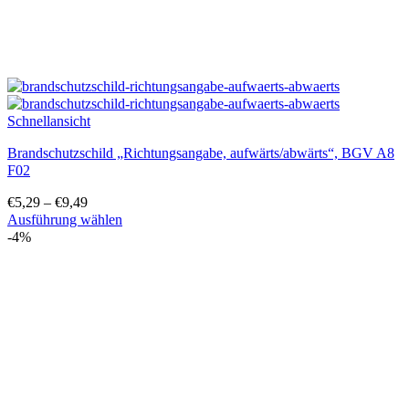
Schnellansicht
Brandschutzschild „Richtungsangabe, aufwärts/abwärts“, BGV A8
F02
€
5,29
–
€
9,49
Ausführung wählen
Dieses
-4%
Produkt
weist
mehrere
Varianten
auf.
Die
Optionen
können
auf