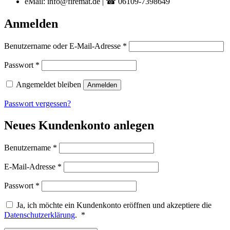
eMail: info@firemat.de | ☎ 06109-7398649
Anmelden
Erforderlich
Benutzername oder E-Mail-Adresse
*
Erforderlich
Passwort
*
Angemeldet bleiben
Anmelden
Passwort vergessen?
Neues Kundenkonto anlegen
Erforderlich
Benutzername
*
Erforderlich
E-Mail-Adresse
*
Erforderlich
Passwort
*
Ja, ich möchte ein Kundenkonto eröffnen und akzeptiere die
Erforderlich
Datenschutzerklärung
.
*