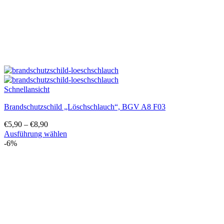
gewählt
werden
Schnellansicht
Brandschutzschild „Löschschlauch“, BGV A8 F03
€
5,90
–
€
8,90
Ausführung wählen
Dieses
-6%
Produkt
weist
mehrere
Varianten
auf.
Die
Optionen
können