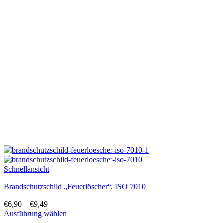
Varianten
auf.
Die
Optionen
können
auf
der
Produktseite
gewählt
werden
Schnellansicht
Brandschutzschild „Feuerlöscher“, ISO 7010
€
6,90
–
€
9,49
Ausführung wählen
Dieses