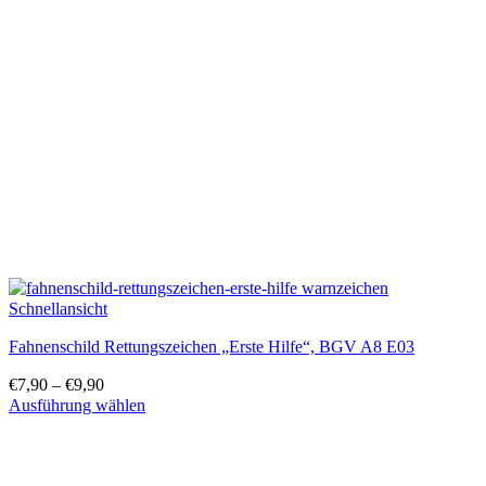
Schnellansicht
Fahnenschild Rettungszeichen „Erste Hilfe“, BGV A8 E03
€
7,90
–
€
9,90
Ausführung wählen
Dieses
Produkt
weist