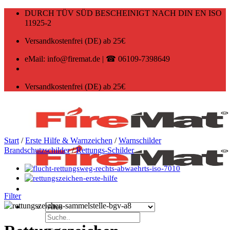
Zum
DURCH TÜV SÜD BESCHEINIGT NACH DIN EN ISO
Inhalt
11925-2
springen
Versandkostenfrei (DE) ab 25€
eMail: info@firemat.de | ☎ 06109-7398649
Versandkostenfrei (DE) ab 25€
Start
/
Erste Hilfe & Warnzeichen
/
Warnschilder
Brandschutzschilder
/
Rettungs-Schilder
Filter
Suchen
nach: