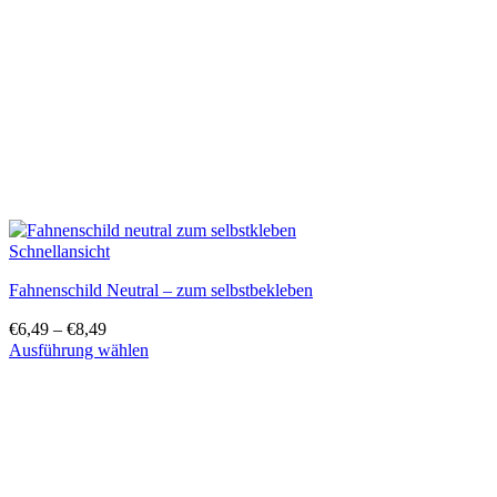
auf
der
Produktseite
gewählt
werden
Schnellansicht
Fahnenschild Neutral – zum selbstbekleben
€
6,49
–
€
8,49
Ausführung wählen
Dieses
Produkt
weist
mehrere
Varianten
auf.
Die