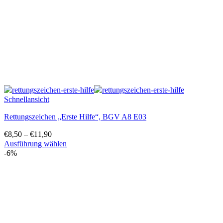
der
Produktseite
gewählt
werden
Schnellansicht
Rettungszeichen „Erste Hilfe“, BGV A8 E03
€
8,50
–
€
11,90
Ausführung wählen
Dieses
-6%
Produkt
weist
mehrere
Varianten
auf.
Die
Optionen