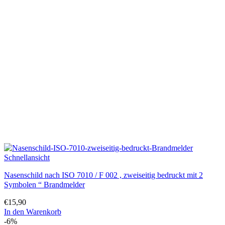
mehrere
Varianten
auf.
Die
Optionen
können
auf
der
Produktseite
gewählt
werden
Schnellansicht
Nasenschild nach ISO 7010 / F 002 , zweiseitig bedruckt mit 2
Symbolen “ Brandmelder
€
15,90
In den Warenkorb
-6%