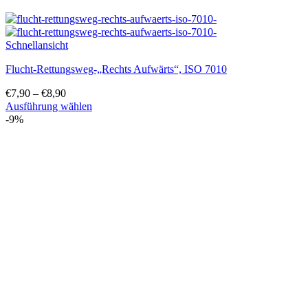
Schnellansicht
Flucht-Rettungsweg-„Rechts Aufwärts“, ISO 7010
€
7,90
–
€
8,90
Ausführung wählen
Dieses
-9%
Produkt
weist
mehrere
Varianten
auf.
Die
Optionen
können
auf
der
Produktseite
gewählt
werden