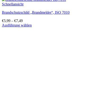
Schnellansicht
Brandschutzschild „Brandmelder“, ISO 7010
€
5,99
–
€
7,49
Ausführung wählen
Dieses
Produkt
weist
mehrere
Varianten
auf.
Die
Optionen
können
auf
der
Produktseite
gewählt
werden