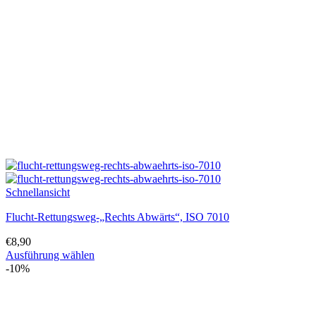
Schnellansicht
Flucht-Rettungsweg-„Rechts Abwärts“, ISO 7010
€
8,90
Ausführung wählen
Dieses
-10%
Produkt
weist
mehrere