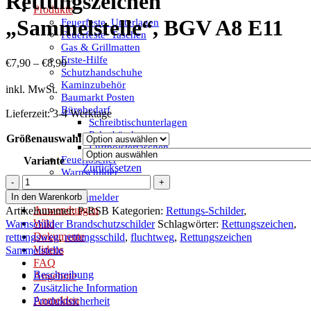
Rettungszeichen
Produkte
„Sammelstelle“, BGV A8 E11
Feuerfeste_Unterlagen
Feuerfeste_Taschen
Gas & Grillmatten
Erste-Hilfe
€
7,90
–
€
8,90
Schutzhandschuhe
Kaminzubehör
inkl. MwSt.
Baumarkt Posten
Bürobedarf
Lieferzeit:
3-4 Werktage
Schreibtischunterlagen
Paketbänder
Größenauswahl
Luftpolstertaschen
Feuerlöscher
Variante
Zurücksetzen
Warnschilder
Rettungszeichen
Tresore & Safes
„Sammelstelle“,
Rauchmelder
In den Warenkorb
BGV
Anwendungen
Artikelnummer:
P-RSB
Kategorien:
Rettungs-Schilder
,
A8
Wiki
Warnschilder Brandschutzschilder
Schlagwörter:
Rettungszeichen
,
E11
Dokumente
rettungsweg
,
rettungsschild
,
fluchtweg
,
Rettungszeichen
Menge
Videos
Sammelstelle
FAQ
Beschreibung
Angebote
Zusätzliche Information
Anmelden
Produktsicherheit