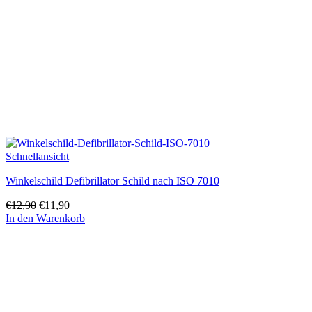
Schnellansicht
Winkelschild Defibrillator Schild nach ISO 7010
Ursprünglicher
Aktueller
€
12,90
€
11,90
Preis
Preis
In den Warenkorb
war:
ist:
€12,90
€11,90.