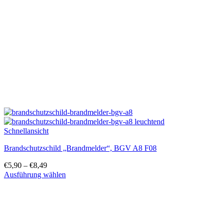
können
auf
der
Produktseite
gewählt
werden
Schnellansicht
Brandschutzschild „Brandmelder“, BGV A8 F08
€
5,90
–
€
8,49
Ausführung wählen
Dieses
Produkt
weist
mehrere