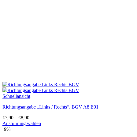
Varianten
auf.
Die
Optionen
können
auf
der
Produktseite
gewählt
werden
Schnellansicht
Richtungsangabe „Links / Rechts“, BGV A8 E01
€
7,90
–
€
8,90
Ausführung wählen
Dieses
-9%
Produkt