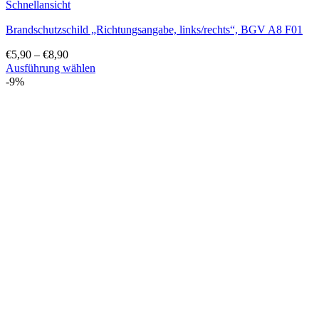
Schnellansicht
Brandschutzschild „Richtungsangabe, links/rechts“, BGV A8 F01
€
5,90
–
€
8,90
Ausführung wählen
Dieses
-9%
Produkt
weist
mehrere
Varianten
auf.
Die
Optionen
können
auf
der
Produktseite
gewählt
werden