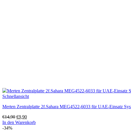
Schnellansicht
Merten Zentralplatte 2f.Sahara MEG4522-6033 für UAE-Einsatz Sy
Ursprünglicher
Aktueller
€
14,90
€
9,90
Preis
Preis
In den Warenkorb
war:
ist:
-34%