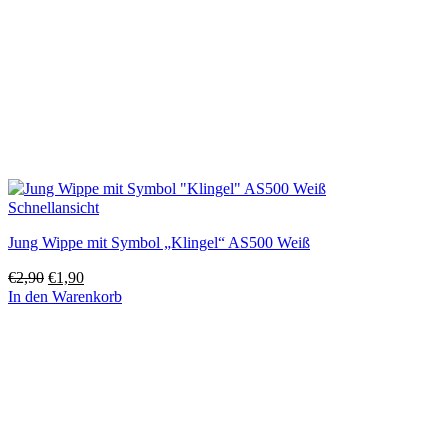
Schnellansicht
Jung Wippe mit Symbol „Klingel“ AS500 Weiß
Ursprünglicher
Aktueller
€
2,90
€
1,90
Preis
Preis
In den Warenkorb
war:
ist:
€2,90
€1,90.