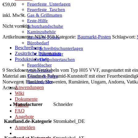
Feuerfeste_Unterlagen
€
59,00
Feuerfeste_Taschen
Gas & Grillmatten
inkl. MwSt.
Erste-Hilfe
Nicht vorrätig
Schutzhandschuhe
Kaminzubehör
Artikelnummer:
NEW-558
Kategorie:
Baumarkt-Posten
Schlagwort:
Baumarkt Posten
Bürobedarf
Beschreibung
Schreibtischunterlagen
Zusätzliche Information
Paketbänder
Produktsicherheit
Luftpolstertaschen
Feuerlöscher
9 Steckdosen mit Netzkabeln vom Typ H05 VVF, ausgestattet mit eine
Warnschilder
Material aus Glasfaser-Polyamid-Kunststoff mit einer Feuerbeständigk
Tresore & Safes
Rauchmelder
Norwegen, Finnland, Slowenien, Rumänien, Ungarn, Andorra, Vatikanst
Anwendungen
Actassi.
Wiki
Dokumente
Manufacturer
Schneider
Videos
FAQ
Angebote
Kaufland.de-Kategorie
Stromkabel_DE
Anmelden