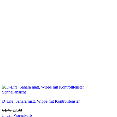
Schnellansicht
D-Life, Sahara matt, Wippe mit Kontrollfenster
Ursprünglicher
Aktueller
€
4,49
€
3,99
Preis
Preis
In den Warenkorb