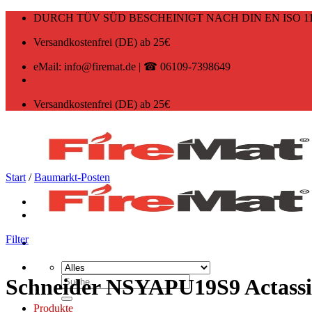
Zum
DURCH TÜV SÜD BESCHEINIGT NACH DIN EN ISO 11
Inhalt
springen
Versandkostenfrei (DE) ab 25€
eMail: info@firemat.de | ☎ 06109-7398649
Versandkostenfrei (DE) ab 25€
Start
/
Baumarkt-Posten
Filter
Suchen
Schneider NSYAPU19S9 Actassi 
nach:
Produkte