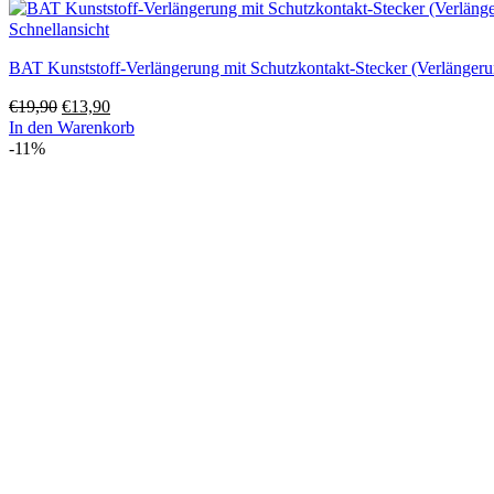
Schnellansicht
BAT Kunststoff-Verlängerung mit Schutzkontakt-Stecker (Verlänger
Ursprünglicher
Aktueller
€
19,90
€
13,90
Preis
Preis
In den Warenkorb
war:
ist:
-11%
€19,90
€13,90.