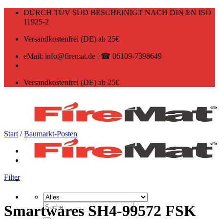
Zum
DURCH TÜV SÜD BESCHEINIGT NACH DIN EN ISO
Inhalt
11925-2
springen
Versandkostenfrei (DE) ab 25€
eMail: info@firemat.de | ☎ 06109-7398649
Versandkostenfrei (DE) ab 25€
Start
/
Baumarkt-Posten
Filter
Suchen
Smartwares SH4-99572 FSK
nach: