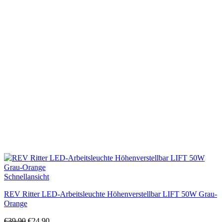
Schnellansicht
REV Ritter LED-Arbeitsleuchte Höhenverstellbar LIFT 50W Grau-
Orange
Ursprünglicher
Aktueller
€
39,90
€
24,90