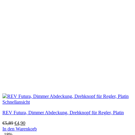
Schnellansicht
REV Futura, Dimmer Abdeckung, Drehknopf für Regler, Platin
Ursprünglicher
Aktueller
€
5,89
€
4,90
Preis
Preis
In den Warenkorb
war:
ist:
-18%