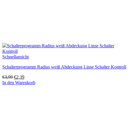
Schnellansicht
Schalterprogramm Radius weiß Abdeckung Linse Schalter Kontroll
Ursprünglicher
Aktueller
€
3,99
€
2,39
Preis
Preis
In den Warenkorb
war:
ist:
€3,99
€2,39.