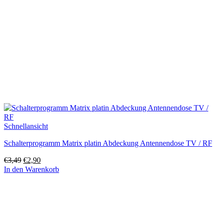
Schnellansicht
Schalterprogramm Matrix platin Abdeckung Antennendose TV / RF
Ursprünglicher
Aktueller
€
3,49
€
2,90
Preis
Preis
In den Warenkorb
war:
ist:
€3,49
€2,90.