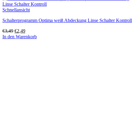
Schnellansicht
Schalterprogramm Optima weiß Abdeckung Linse Schalter Kontroll
Ursprünglicher
Aktueller
€
3,49
€
2,49
Preis
Preis
In den Warenkorb
war:
ist:
€3,49
€2,49.