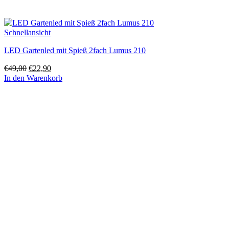
Schnellansicht
LED Gartenled mit Spieß 2fach Lumus 210
Ursprünglicher
Aktueller
€
49,00
€
22,90
Preis
Preis
In den Warenkorb
war:
ist:
€49,00
€22,90.