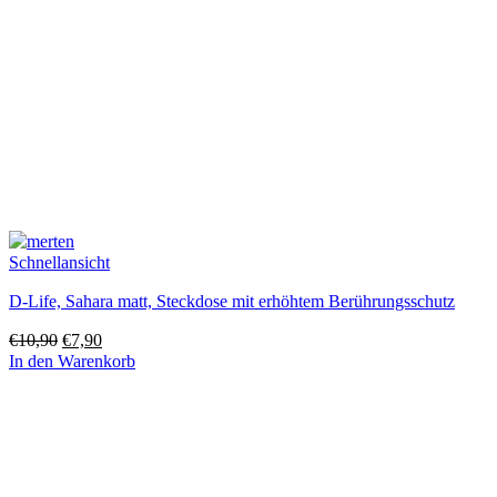
Schnellansicht
D-Life, Sahara matt, Steckdose mit erhöhtem Berührungsschutz
Ursprünglicher
Aktueller
€
10,90
€
7,90
Preis
Preis
In den Warenkorb
war:
ist:
€10,90
€7,90.