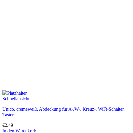
Schnellansicht
Unico, cremeweiß, Abdeckung für A-/W-, Kreuz-, WiFi-Schalter,
Taster
€
2,49
In den Warenkorb