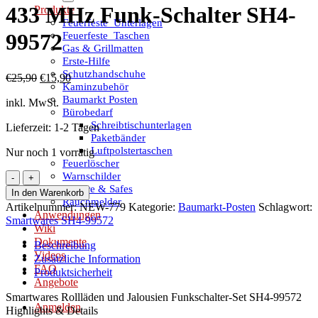
433 MHz Funk-Schalter SH4-
Produkte
Feuerfeste_Unterlagen
Feuerfeste_Taschen
99572
Gas & Grillmatten
Erste-Hilfe
Schutzhandschuhe
Ursprünglicher
Aktueller
€
25,90
€
15,90
Kaminzubehör
Preis
Preis
Baumarkt Posten
inkl. MwSt.
war:
ist:
Bürobedarf
€25,90
€15,90.
Schreibtischunterlagen
Lieferzeit:
1-2 Tagen
Paketbänder
Luftpolstertaschen
Nur noch 1 vorrätig
Feuerlöscher
Warnschilder
Smartwares
Tresore & Safes
SH4-
In den Warenkorb
Rauchmelder
99572
Artikelnummer:
NEW-779
Kategorie:
Baumarkt-Posten
Schlagwort:
Anwendungen
FSK
Smartwares SH4-99572
Wiki
433
Dokumente
MHz
Beschreibung
Videos
Funk-
Zusätzliche Information
FAQ
Schalter
Produktsicherheit
Angebote
SH4-
Smartwares Rollläden und Jalousien Funkschalter-Set SH4-99572
99572
Anmelden
Highlights & Details
Menge