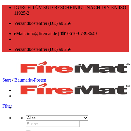
Zum
DURCH TÜV SÜD BESCHEINIGT NACH DIN EN ISO
Inhalt
11925-2
springen
Versandkostenfrei (DE) ab 25€
eMail: info@firemat.de | ☎ 06109-7398649
Versandkostenfrei (DE) ab 25€
Start
/
Baumarkt-Posten
Filter
Suchen
nach: