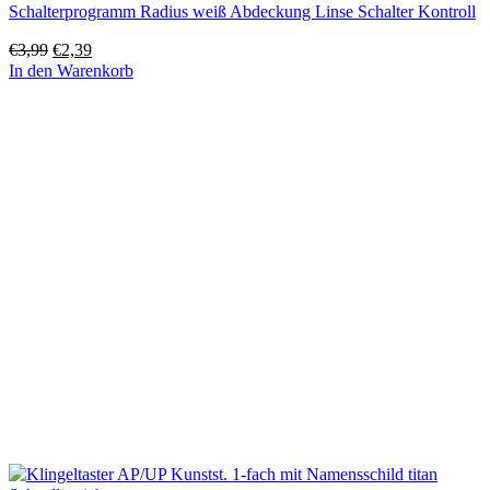
Schalterprogramm Radius weiß Abdeckung Linse Schalter Kontroll
Ursprünglicher
Aktueller
€
3,99
€
2,39
Preis
Preis
In den Warenkorb
war:
ist:
€3,99
€2,39.