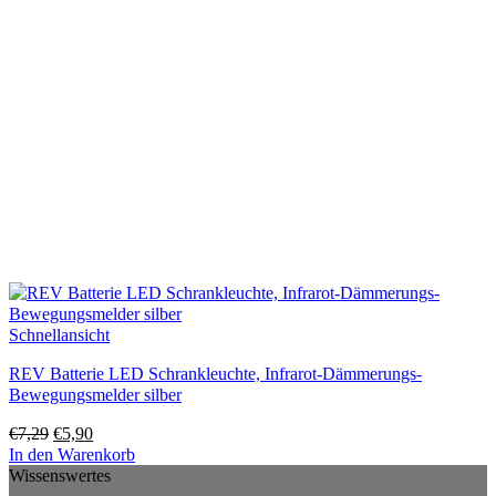
Schnellansicht
REV Batterie LED Schrankleuchte, Infrarot-Dämmerungs-
Bewegungsmelder silber
Ursprünglicher
Aktueller
€
7,29
€
5,90
Preis
Preis
In den Warenkorb
war:
ist:
Wissenswertes
€7,29
€5,90.