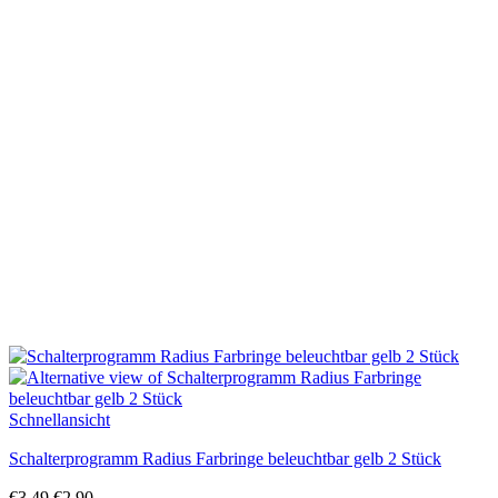
Schnellansicht
Schalterprogramm Radius Farbringe beleuchtbar gelb 2 Stück
Ursprünglicher
Aktueller
€
3,49
€
2,90