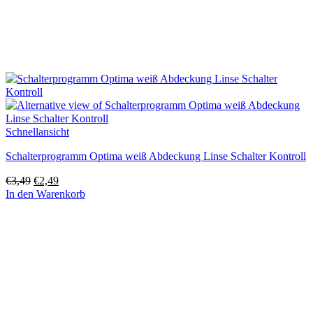
Schnellansicht
Schalterprogramm Optima weiß Abdeckung Linse Schalter Kontroll
Ursprünglicher
Aktueller
€
3,49
€
2,49
Preis
Preis
In den Warenkorb
war:
ist:
€3,49
€2,49.