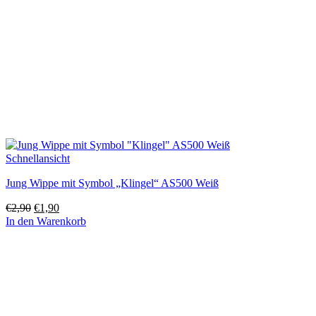
Schnellansicht
Jung Wippe mit Symbol „Klingel“ AS500 Weiß
Ursprünglicher
Aktueller
€
2,90
€
1,90
Preis
Preis
In den Warenkorb
war:
ist:
€2,90
€1,90.