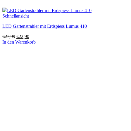
Schnellansicht
LED Gartenstrahler mit Erdspiess Lumus 410
Ursprünglicher
Aktueller
€
27,99
€
22,90
Preis
Preis
In den Warenkorb
war:
ist:
€27,99
€22,90.