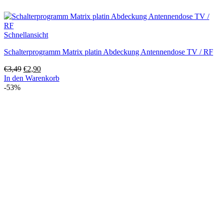
Schnellansicht
Schalterprogramm Matrix platin Abdeckung Antennendose TV / RF
Ursprünglicher
Aktueller
€
3,49
€
2,90
Preis
Preis
In den Warenkorb
war:
ist:
-53%
€3,49
€2,90.