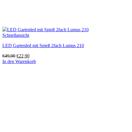
Schnellansicht
LED Gartenled mit Spieß 2fach Lumus 210
Ursprünglicher
Aktueller
€
49,00
€
22,90
Preis
Preis
In den Warenkorb
war:
ist:
€49,00
€22,90.