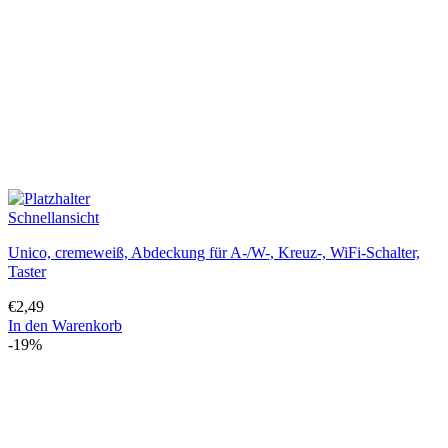
Schnellansicht
Unico, cremeweiß, Abdeckung für A-/W-, Kreuz-, WiFi-Schalter,
Taster
€
2,49
In den Warenkorb
-19%