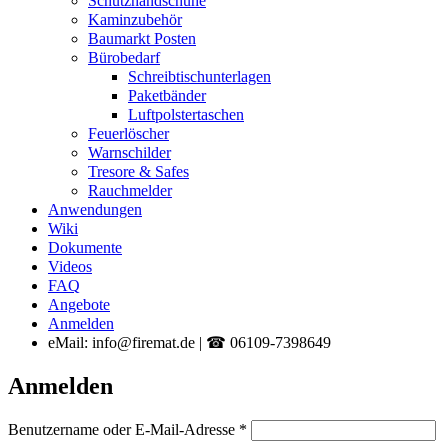
Schutzhandschuhe
Kaminzubehör
Baumarkt Posten
Bürobedarf
Schreibtischunterlagen
Paketbänder
Luftpolstertaschen
Feuerlöscher
Warnschilder
Tresore & Safes
Rauchmelder
Anwendungen
Wiki
Dokumente
Videos
FAQ
Angebote
Anmelden
eMail: info@firemat.de | ☎ 06109-7398649
Anmelden
Erforderlich
Benutzername oder E-Mail-Adresse
*