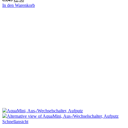
Preis
Preis
In den Warenkorb
war:
ist:
€3,49
€2,90.
Schnellansicht