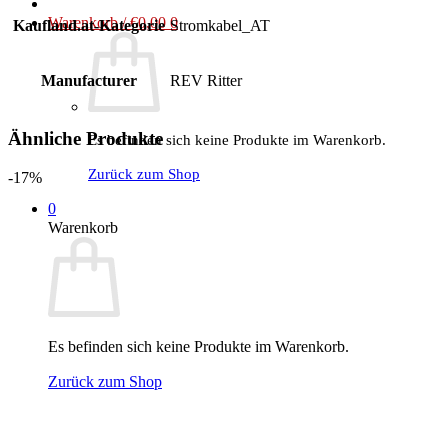
Warenkorb /
€
0,00
0
Kaufland.at-Kategorie
Stromkabel_AT
Manufacturer
REV Ritter
Ähnliche Produkte
Es befinden sich keine Produkte im Warenkorb.
Zurück zum Shop
-17%
0
Warenkorb
Es befinden sich keine Produkte im Warenkorb.
Zurück zum Shop