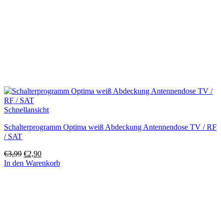
Schnellansicht
Schalterprogramm Optima weiß Abdeckung Antennendose TV / RF
/ SAT
Ursprünglicher
Aktueller
€
3,99
€
2,90
Preis
Preis
In den Warenkorb
war:
ist:
€3,99
€2,90.