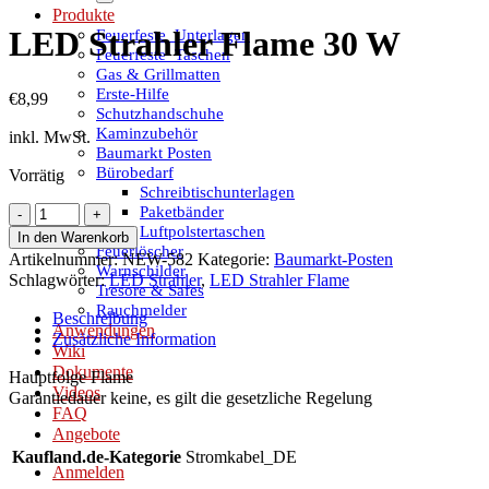
Produkte
LED Strahler Flame 30 W
Feuerfeste_Unterlagen
Feuerfeste_Taschen
Gas & Grillmatten
Erste-Hilfe
€
8,99
Schutzhandschuhe
Kaminzubehör
inkl. MwSt.
Baumarkt Posten
Bürobedarf
Vorrätig
Schreibtischunterlagen
Paketbänder
LED
Luftpolstertaschen
Strahler
In den Warenkorb
Feuerlöscher
Flame
Artikelnummer:
NEW-582
Kategorie:
Baumarkt-Posten
Warnschilder
30
Schlagwörter:
LED Strahler
,
LED Strahler Flame
Tresore & Safes
W
Rauchmelder
Menge
Beschreibung
Anwendungen
Zusätzliche Information
Wiki
Dokumente
Hauptfolge Flame
Videos
Garantiedauer keine, es gilt die gesetzliche Regelung
FAQ
Angebote
Kaufland.de-Kategorie
Stromkabel_DE
Anmelden