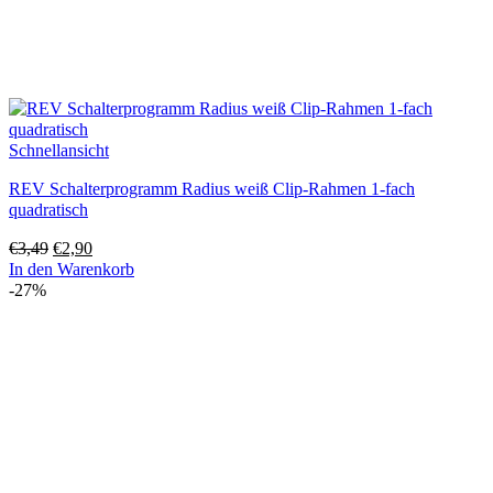
Schnellansicht
REV Schalterprogramm Radius weiß Clip-Rahmen 1-fach
quadratisch
Ursprünglicher
Aktueller
€
3,49
€
2,90
Preis
Preis
In den Warenkorb
war:
ist:
-27%
€3,49
€2,90.